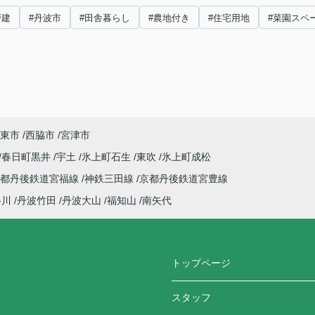
戸建
#丹波市
#田舎暮らし
#農地付き
#住宅用地
#菜園スペ
東市
西脇市
宮津市
春日町黒井
宇土
氷上町石生
東吹
氷上町成松
京都丹後鉄道宮福線
神鉄三田線
京都丹後鉄道宮豊線
谷川
丹波竹田
丹波大山
福知山
南矢代
トップページ
スタッフ