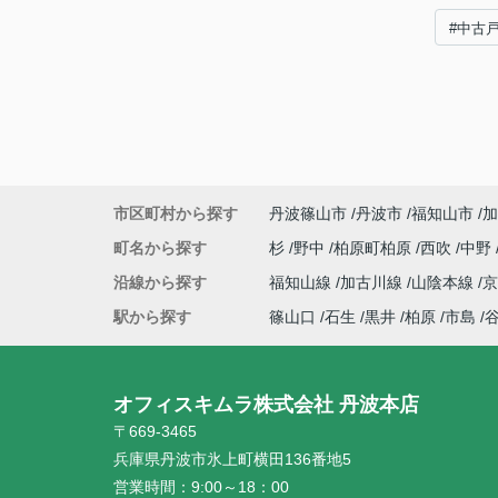
#中古
市区町村から探す
丹波篠山市
丹波市
福知山市
加
町名から探す
杉
野中
柏原町柏原
西吹
中野
沿線から探す
福知山線
加古川線
山陰本線
駅から探す
篠山口
石生
黒井
柏原
市島
オフィスキムラ株式会社 丹波本店
〒669-3465
兵庫県丹波市氷上町横田136番地5
営業時間：
9:00～18：00