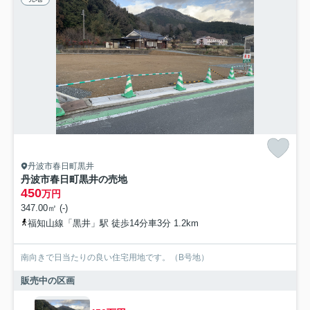
丹波市春日町黒井
丹波市春日町黒井の売地
450
万円
347.00㎡ (-)
福知山線「黒井」駅 徒歩14分車3分 1.2km
南向きで日当たりの良い住宅用地です。（B号地）
販売中の区画