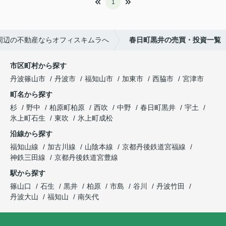
1
周辺の不動産ならオフィスキムラへ
春日町黒井の売買・投資一覧
市区町村から探す
丹波篠山市
丹波市
福知山市
加東市
西脇市
宮津市
町名から探す
杉
野中
柏原町柏原
西吹
中野
春日町黒井
宇土
氷上町石生
東吹
氷上町成松
沿線から探す
福知山線
加古川線
山陰本線
京都丹後鉄道宮福線
神鉄三田線
京都丹後鉄道宮豊線
駅から探す
篠山口
石生
黒井
柏原
市島
谷川
丹波竹田
丹波大山
福知山
南矢代