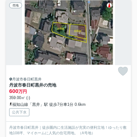
売地
丹波市春日町黒井
丹波市春日町黒井の売地
600
万円
359.00㎡ (-)
福知山線「黒井」駅 徒歩7分車1分 0.6km
公共下水
丹波市春日町黒井｜徒歩圏内に生活施設が充実の便利立地！ゆったり敷
地108坪、マイホームに人気の住宅用地。（A号地）