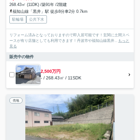
268.43㎡ (11DK) /築91年 /2階建
福知山線「黒井」駅 徒歩8分車2分 0.7km
駐輪場
公共下水
リフォーム済みとなっておりますので即入居可能です！玄関に土間スペ
ースが有り店舗としても利用できます！丹波市や福知山線黒井...
もっと
見る
販売中の物件
2,500万円
- / 268.43㎡ / 11SDK
売地