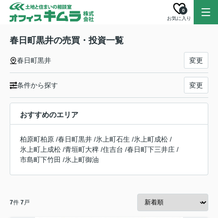
0
お気に入り
春日町黒井の売買・投資一覧
春日町黒井
変更
条件から探す
変更
おすすめのエリア
柏原町柏原
/
春日町黒井
/
氷上町石生
/
氷上町成松
/
氷上町上成松
/
青垣町大稗
/
住吉台
/
春日町下三井庄
/
市島町下竹田
/
氷上町御油
7
件
7
戸