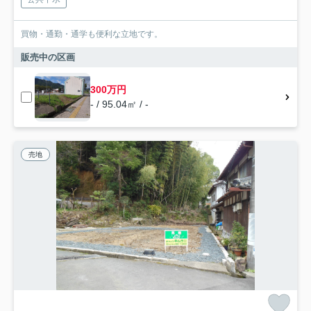
買物・通勤・通学も便利な立地です。
販売中の区画
300万円
- / 95.04㎡ / -
売地