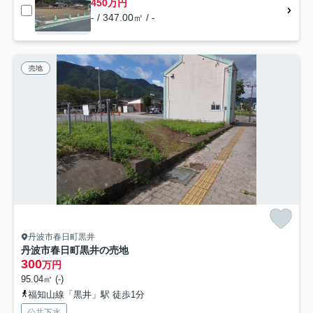
450万円
- / 347.00㎡ / -
売地
丹波市春日町黒井
丹波市春日町黒井の売地
300
万円
95.04㎡ (-)
福知山線「黒井」駅 徒歩1分
公共下水