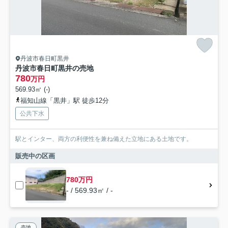
丹波市春日町黒井
丹波市春日町黒井の売地
780
万円
569.93㎡ (-)
福知山線「黒井」駅 徒歩12分
公共下水
駅とインター、両方の利便性を兼ね備えた立地にある土地です。
販売中の区画
780万円
- / 569.93㎡ / -
売地