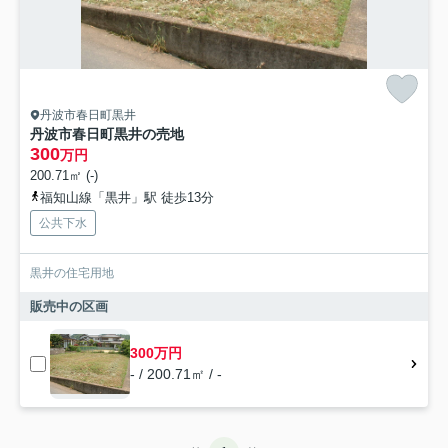
丹波市春日町黒井
丹波市春日町黒井の売地
300
万円
200.71㎡ (-)
福知山線「黒井」駅 徒歩13分
公共下水
黒井の住宅用地
販売中の区画
300万円
- / 200.71㎡ / -