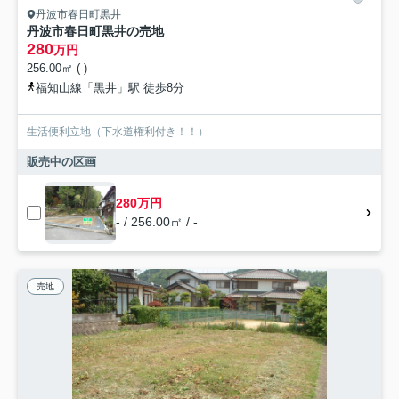
丹波市春日町黒井
丹波市春日町黒井の売地
280
万円
256.00㎡ (-)
福知山線「黒井」駅 徒歩8分
生活便利立地（下水道権利付き！！）
販売中の区画
280万円
- / 256.00㎡ / -
売地