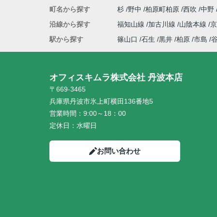
町名から探す
杉
野中
柏原町柏原
西吹
中野
沿線から探す
福知山線
加古川線
山陰本線
駅から探す
篠山口
石生
黒井
柏原
市島
オフィスキムラ株式会社 丹波本店
〒669-3465
兵庫県丹波市氷上町横田136番地5
営業時間：
9:00～18：00
定休日：
水曜日
お問い合わせ