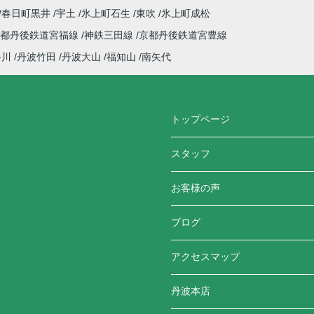
春日町黒井
宇土
氷上町石生
東吹
氷上町成松
京都丹後鉄道宮福線
神鉄三田線
京都丹後鉄道宮豊線
谷川
丹波竹田
丹波大山
福知山
南矢代
トップページ
スタッフ
お客様の声
ブログ
アクセスマップ
丹波本店