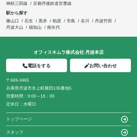
神鉄三田線
京都丹後鉄道宮豊線
駅から探す
篠山口
石生
黒井
柏原
市島
谷川
丹波竹田
丹波大山
福知山
南矢代
オフィスキムラ株式会社 丹波本店
電話をする
お問い合わせ
〒669-3465
兵庫県丹波市氷上町横田136番地5
営業時間：
9:00～18：00
定休日：
水曜日
トップページ
スタッフ