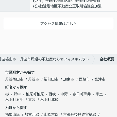
(公社）全国宅地建物取引業保証協会会員
(公社)近畿地区不動産公正取引協議会加盟
アクセス情報はこちら
丹波篠山市・丹波市周辺の不動産ならオフィスキムラへ
会社概要
市区町村から探す
丹波篠山市
丹波市
福知山市
加東市
西脇市
宮津市
町名から探す
杉
野中
柏原町柏原
西吹
中野
春日町黒井
宇土
氷上町石生
東吹
氷上町成松
沿線から探す
福知山線
加古川線
山陰本線
京都丹後鉄道宮福線