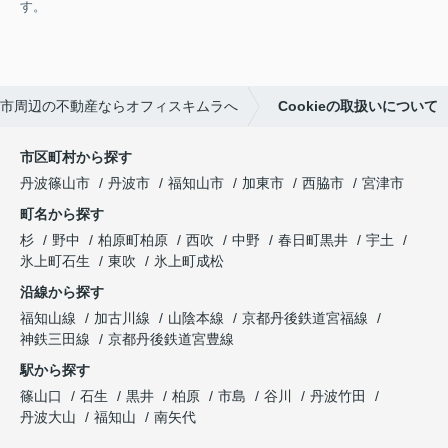
す。
市周辺の不動産ならオフィスキムラへ
Cookieの取扱いについて
市区町村から探す
丹波篠山市
丹波市
福知山市
加東市
西脇市
宮津市
町名から探す
杉
野中
柏原町柏原
西吹
中野
春日町黒井
宇土
氷上町石生
東吹
氷上町成松
沿線から探す
福知山線
加古川線
山陰本線
京都丹後鉄道宮福線
神鉄三田線
京都丹後鉄道宮豊線
駅から探す
篠山口
石生
黒井
柏原
市島
谷川
丹波竹田
丹波大山
福知山
南矢代