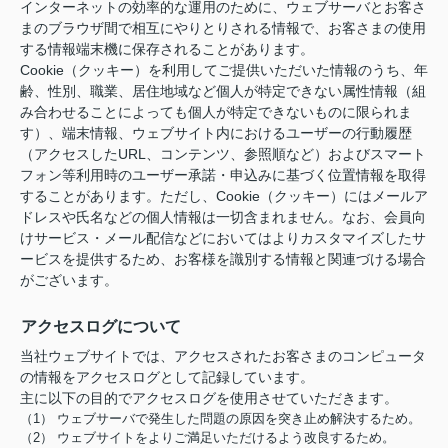
インターネットの効率的な運用のために、ウェブサーバとお客さ
まのブラウザ間で相互にやりとりされる情報で、お客さまの使用
する情報端末機に保存されることがあります。
Cookie（クッキー）を利用してご提供いただいた情報のうち、年
齢、性別、職業、居住地域など個人が特定できない属性情報（組
み合わせることによっても個人が特定できないものに限られま
す）、端末情報、ウェブサイト内におけるユーザーの行動履歴
（アクセスしたURL、コンテンツ、参照順など）およびスマート
フォン等利用時のユーザー承諾・申込みに基づく位置情報を取得
することがあります。ただし、Cookie（クッキー）にはメールア
ドレスや氏名などの個人情報は一切含まれません。なお、会員向
けサービス・メール配信などにおいてはよりカスタマイズしたサ
ービスを提供するため、お客様を識別する情報と関連づける場合
がございます。
アクセスログについて
当社ウェブサイトでは、アクセスされたお客さまのコンピュータ
の情報をアクセスログとして記録しています。
主に以下の目的でアクセスログを使用させていただきます。
（1） ウェブサーバで発生した問題の原因を突き止め解決するため。
（2） ウェブサイトをよりご満足いただけるよう改良するため。