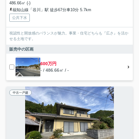
486.66㎡ (-)
福知山線「谷川」駅 徒歩67分車10分 5.7km
公共下水
視認性と開放感のバランスが魅力。事業・住宅どちらも『広さ』を活か
せる土地です。
販売中の区画
600万円
- / 486.66㎡ / -
中古一戸建