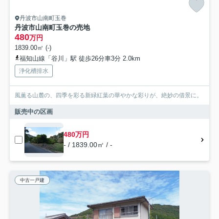
丹波市山南町玉巻
丹波市山南町玉巻の売地
480
万円
1839.00㎡ (-)
福知山線「谷川」駅 徒歩26分車3分 2.0km
浄化槽排水
風薫る山麓の、四季を彩る新緑紅葉の華やかな彩りが、絶妙の借景に。
販売中の区画
480万円
- / 1839.00㎡ / -
中古一戸建