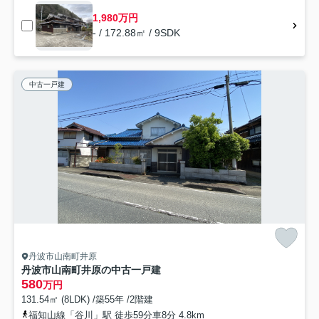
1,980万円
- / 172.88㎡ / 9SDK
中古一戸建
丹波市山南町井原
丹波市山南町井原の中古一戸建
580
万円
131.54㎡ (8LDK) /築55年 /2階建
福知山線「谷川」駅 徒歩59分車8分 4.8km