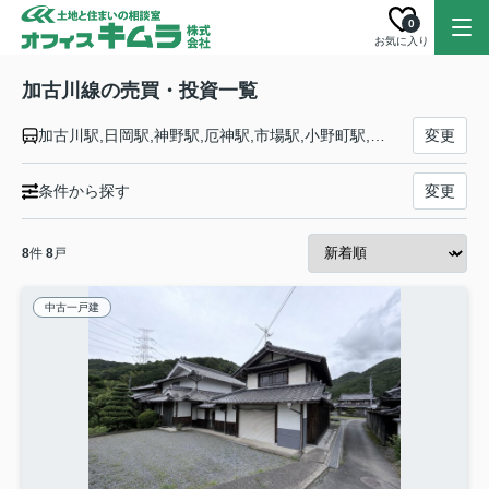
0
お気に入り
加古川線の売買・投資一覧
加古川駅,日岡駅,神野駅,厄神駅,市場駅,小野町駅,粟生駅,河合西駅,青野ケ原駅,社町駅,滝野駅,滝駅,西脇市駅,新西脇駅,比延駅,日本へそ公園駅,黒田庄駅,本黒田駅,船町口駅,久下村駅,谷川駅
変更
条件から探す
変更
8
件
8
戸
中古一戸建