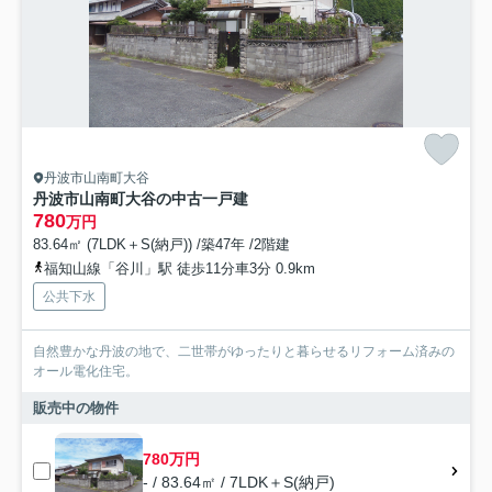
丹波市山南町大谷
丹波市山南町大谷の中古一戸建
780
万円
83.64㎡ (7LDK＋S(納戸)) /築47年 /2階建
福知山線「谷川」駅 徒歩11分車3分 0.9km
公共下水
自然豊かな丹波の地で、二世帯がゆったりと暮らせるリフォーム済みの
オール電化住宅。
販売中の物件
780万円
- / 83.64㎡ / 7LDK＋S(納戸)