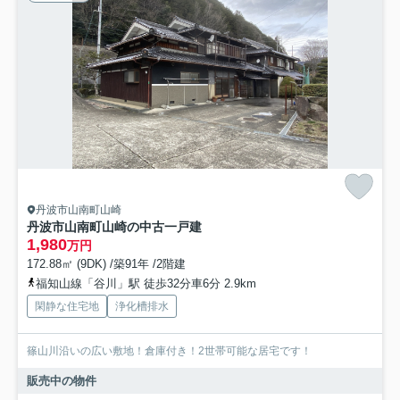
丹波市山南町山崎
丹波市山南町山崎の中古一戸建
1,980
万円
172.88㎡ (9DK) /築91年 /2階建
福知山線「谷川」駅 徒歩32分車6分 2.9km
閑静な住宅地
浄化槽排水
篠山川沿いの広い敷地！倉庫付き！2世帯可能な居宅です！
販売中の物件