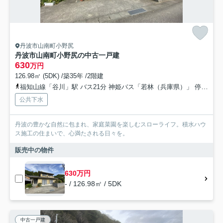
丹波市山南町小野尻
丹波市山南町小野尻の中古一戸建
630
万円
126.98㎡ (5DK) /築35年 /2階建
福知山線「谷川」駅 バス21分 神姫バス「若林（兵庫県）」 停歩5分車16分 9.6km
公共下水
丹波の豊かな自然に包まれ、家庭菜園を楽しむスローライフ。積水ハウ
ス施工の住まいで、心満たされる日々を。
販売中の物件
630万円
- / 126.98㎡ / 5DK
中古一戸建