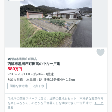
西脇市黒田庄町田高
西脇市黒田庄町田高の中古一戸建
580
万円
223.62㎡ (8LDK) /築91年 /1階建
加古川線「本黒田」駅 徒歩16分車4分 1.3km
閑静な住宅地
公共下水
宅地内の菜園スペースに加え、近隣の農地もセット！本格的な野菜作り
を楽しみながら、のどかな田舎暮らしを満喫できる中古戸建で...
もっと
見る