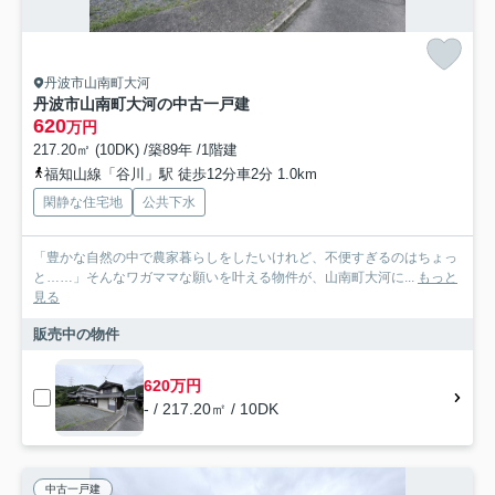
丹波市山南町大河
丹波市山南町大河の中古一戸建
620
万円
217.20㎡ (10DK) /築89年 /1階建
福知山線「谷川」駅 徒歩12分車2分 1.0km
閑静な住宅地
公共下水
「豊かな自然の中で農家暮らしをしたいけれど、不便すぎるのはちょっ
と……」そんなワガママな願いを叶える物件が、山南町大河に...
もっと
見る
販売中の物件
620万円
- / 217.20㎡ / 10DK
中古一戸建