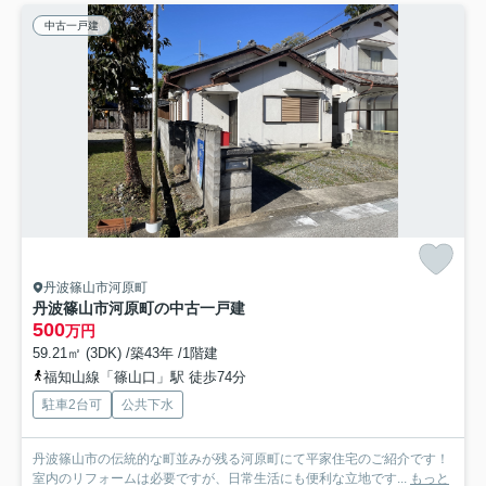
中古一戸建
丹波篠山市河原町
丹波篠山市河原町の中古一戸建
500
万円
59.21㎡ (3DK) /築43年 /1階建
福知山線「篠山口」駅 徒歩74分
駐車2台可
公共下水
丹波篠山市の伝統的な町並みが残る河原町にて平家住宅のご紹介です！
室内のリフォームは必要ですが、日常生活にも便利な立地です...
もっと