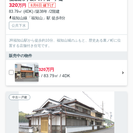
320
万円
8月6日 値下げ
83.79㎡ (4DK) /築38年 /2階建
福知山線「福知山」駅 徒歩8分
公共下水
JR福知山駅から徒歩約10分、福知山城のふもと、歴史ある裏ノ町に位
置する店舗付き住宅です。
販売中の物件
320万円
- / 83.79㎡ / 4DK
中古一戸建