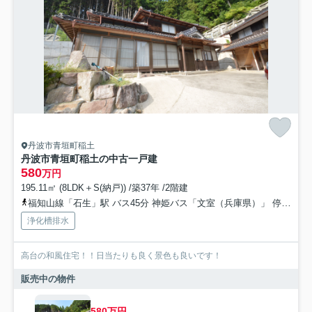
丹波市青垣町稲土
丹波市青垣町稲土の中古一戸建
580
万円
195.11㎡ (8LDK＋S(納戸)) /築37年 /2階建
福知山線「石生」駅 バス45分 神姫バス「文室（兵庫県）」 停歩40分車25分 19.9km
浄化槽排水
高台の和風住宅！！日当たりも良く景色も良いです！
販売中の物件
580万円