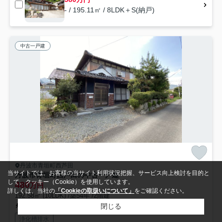
- / 195.11㎡ / 8LDK＋S(納戸)
中古一戸建
丹波市青垣町西芦田
当サイトでは、お客様の当サイト利用状況把握、サービス向上検討を目的と
丹波市青垣町西芦田の中古一戸建
して、クッキー（Cookie）を使用しています。
480
万円
詳しくは、当社の
「Cookieの取扱いについて」
をご確認ください。
192.58㎡ (10LDK) /築54年 /2階建
閉じる
福知山線「石生」駅 徒歩151分車19分 12.0km
浄化槽排水