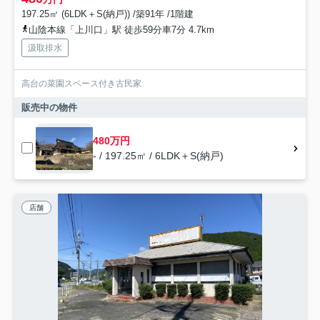
197.25㎡ (6LDK＋S(納戸)) /築91年 /1階建
山陰本線「上川口」駅 徒歩59分車7分 4.7km
汲取排水
高台の菜園スペース付き古民家
販売中の物件
480万円
- / 197.25㎡ / 6LDK＋S(納戸)
店舗