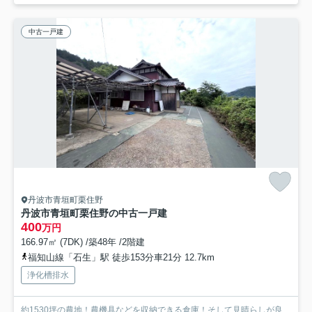
中古一戸建
丹波市青垣町栗住野
丹波市青垣町栗住野の中古一戸建
400
万円
166.97㎡ (7DK) /築48年 /2階建
福知山線「石生」駅 徒歩153分車21分 12.7km
浄化槽排水
約1530坪の農地！農機具などを収納できる倉庫！そして見晴らしが良