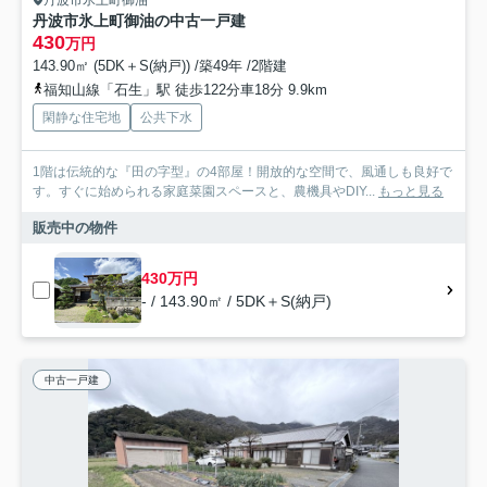
丹波市氷上町御油
丹波市氷上町御油の中古一戸建
430
万円
143.90㎡ (5DK＋S(納戸)) /築49年 /2階建
福知山線「石生」駅 徒歩122分車18分 9.9km
閑静な住宅地
公共下水
1階は伝統的な『田の字型』の4部屋！開放的な空間で、風通しも良好で
す。すぐに始められる家庭菜園スペースと、農機具やDIY...
もっと見る
販売中の物件
430万円
- / 143.90㎡ / 5DK＋S(納戸)
中古一戸建