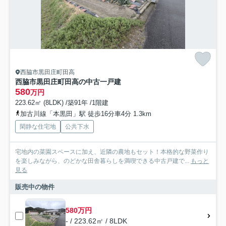
西脇市黒田庄町田高
西脇市黒田庄町田高の中古一戸建
580
万円
223.62㎡ (8LDK) /築91年 /1階建
加古川線「本黒田」駅 徒歩16分車4分 1.3km
閑静な住宅地
公共下水
宅地内の菜園スペースに加え、近隣の農地もセット！本格的な野菜作り
を楽しみながら、のどかな田舎暮らしを満喫できる中古戸建で...
もっと
見る
販売中の物件
580万円
- / 223.62㎡ / 8LDK