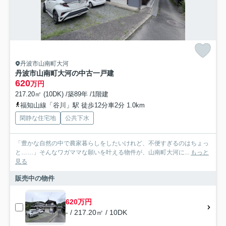
丹波市山南町大河
丹波市山南町大河の中古一戸建
620
万円
217.20㎡ (10DK) /築89年 /1階建
福知山線「谷川」駅 徒歩12分車2分 1.0km
閑静な住宅地
公共下水
「豊かな自然の中で農家暮らしをしたいけれど、不便すぎるのはちょっ
と……」そんなワガママな願いを叶える物件が、山南町大河に...
もっと
見る
販売中の物件
620万円
- / 217.20㎡ / 10DK