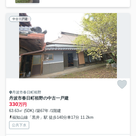
中古一戸建
丹波市春日町栢野
丹波市春日町栢野の中古一戸建
330
万円
63.63㎡ (5DK) /築67年 /1階建
福知山線「黒井」駅 徒歩140分車17分 11.2km
公共下水