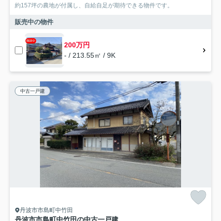
約157坪の農地が付属し、自給自足が期待できる物件です。
販売中の物件
200万円
- / 213.55㎡ / 9K
中古一戸建
丹波市市島町中竹田
丹波市市島町中竹田の中古一戸建