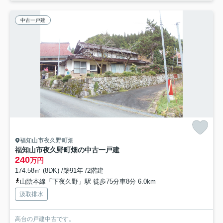
中古一戸建
福知山市夜久野町畑
福知山市夜久野町畑の中古一戸建
240
万円
174.58㎡ (8DK) /築91年 /2階建
山陰本線「下夜久野」駅 徒歩75分車8分 6.0km
汲取排水
高台の戸建中古です。