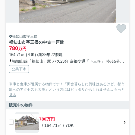
福知山市字三俣
福知山市字三俣の中古一戸建
780
万円
164.71㎡ (7DK) /築38年 /2階建
福知山線「福知山」駅 バス23分 京都交通「下三俣」 停歩5分車16分 10.0km
公共下水
車庫と倉庫が附属する物件です！『田舎暮らしに興味はあるけど、都市
部へのアクセスも大事』という方にはピッタリかもしれません...
もっと
見る
販売中の物件
780万円
- / 164.71㎡ / 7DK