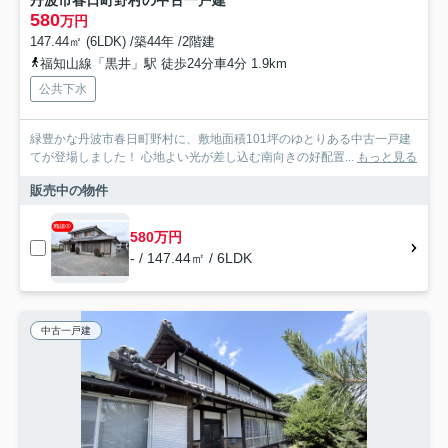
丹波市春日町野村の中古一戸建
580
万円
147.44㎡ (6LDK) /築44年 /2階建
福知山線「黒井」駅 徒歩24分車4分 1.9km
公共下水
緑豊かな丹波市春日町野村に、敷地面積101坪のゆとりある中古一戸建
てが登場しました！ 心地よい光が差し込む南向きの好配置...
もっと見る
販売中の物件
580万円
- / 147.44㎡ / 6LDK
中古一戸建