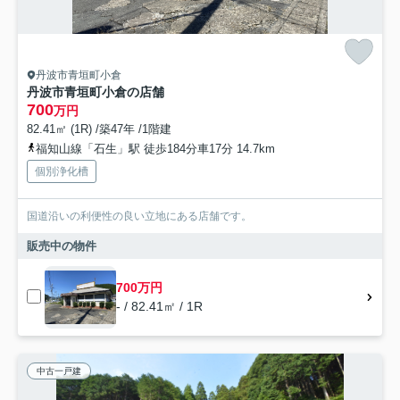
丹波市青垣町小倉
丹波市青垣町小倉の店舗
700
万円
82.41㎡ (1R) /築47年 /1階建
福知山線「石生」駅 徒歩184分車17分 14.7km
個別浄化槽
国道沿いの利便性の良い立地にある店舗です。
販売中の物件
700万円
- / 82.41㎡ / 1R
中古一戸建