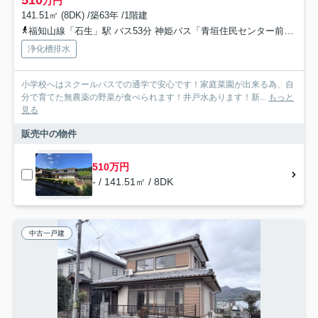
510
万円
141.51㎡ (8DK) /築63年 /1階建
福知山線「石生」駅 バス53分 神姫バス「青垣住民センター前」 停歩29分車25分 16.4km
浄化槽排水
小学校へはスクールバスでの通学で安心です！家庭菜園が出来る為、自
分で育てた無農薬の野菜が食べられます！井戸水あります！新...
もっと
見る
販売中の物件
510万円
- / 141.51㎡ / 8DK
中古一戸建