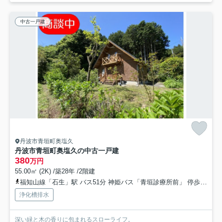
中古一戸建
丹波市青垣町奥塩久
丹波市青垣町奥塩久の中古一戸建
380
万円
55.00㎡ (2K) /築28年 /2階建
福知山線「石生」駅 バス51分 神姫バス「青垣診療所前」 停歩31分車22分 17.2km
浄化槽排水
深い緑と木の香りに包まれるスローライフ。