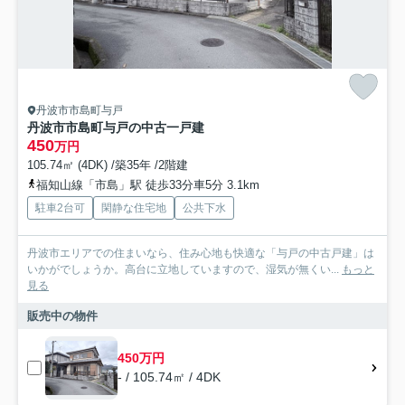
丹波市市島町与戸
丹波市市島町与戸の中古一戸建
450
万円
105.74㎡ (4DK) /築35年 /2階建
福知山線「市島」駅 徒歩33分車5分 3.1km
駐車2台可
閑静な住宅地
公共下水
丹波市エリアでの住まいなら、住み心地も快適な「与戸の中古戸建」は
いかがでしょうか。高台に立地していますので、湿気が無くい...
もっと
見る
販売中の物件
450万円
- / 105.74㎡ / 4DK