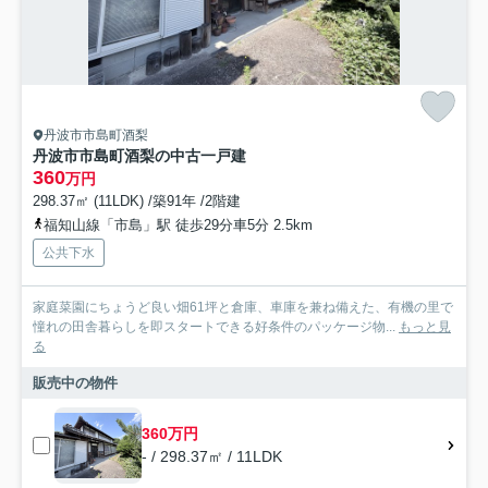
丹波市市島町酒梨
丹波市市島町酒梨の中古一戸建
360
万円
298.37㎡ (11LDK) /築91年 /2階建
福知山線「市島」駅 徒歩29分車5分 2.5km
公共下水
家庭菜園にちょうど良い畑61坪と倉庫、車庫を兼ね備えた、有機の里で
憧れの田舎暮らしを即スタートできる好条件のパッケージ物...
もっと見
る
販売中の物件
360万円
- / 298.37㎡ / 11LDK