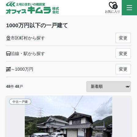
0
お気に入り
1000万円以下の一戸建て
市区町村から探す
変更
沿線・駅から探す
変更
～1000万円
変更
48
件
48
戸
中古一戸建