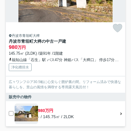
丹波市青垣町大稗
丹波市青垣町大稗の中古一戸建
980
万円
145.75㎡ (2LDK) /築91年 /1階建
福知山線「石生」駅 バス47分 神姫バス「大稗口」 停歩17分車33分 20.0km
浄化槽排水
広々ワンフロア30.5帖に心安らぐ囲炉裏の間。リフォーム済みで快適な
暮らしを。里山の風情を満喫する専用露天風呂付！
販売中の物件
980万円
- / 145.75㎡ / 2LDK