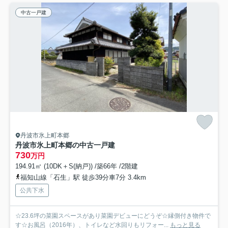
中古一戸建
丹波市氷上町本郷
丹波市氷上町本郷の中古一戸建
730
万円
194.91㎡ (10DK＋S(納戸)) /築66年 /2階建
福知山線「石生」駅 徒歩39分車7分 3.4km
公共下水
☆23.6坪の菜園スペースがあり菜園デビューにどうぞ☆縁側付き物件で
す☆お風呂（2016年）、トイレなど水回りもリフォー...
もっと見る