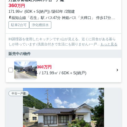
360
万円
171.99㎡ (6DK＋S(納戸)) /築63年 /2階建
福知山線「石生」駅 バス47分 神姫バス「大稗口」 停歩17分車30分 23.0km
駐車2台可
浄化槽排水
IH調理器を使用したキッチンです♪山が見える、近くに田舎がある暮ら
しが待っています♪洗面台付きで生活にも困りません♪一戸...
もっと見る
販売中の物件
360万円
- / 171.99㎡ / 6DK＋S(納戸)
中古一戸建