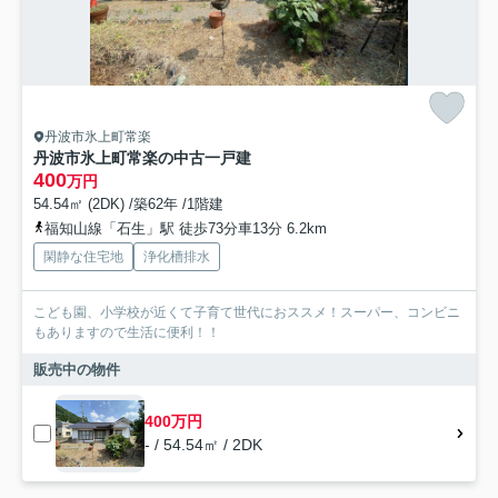
丹波市氷上町常楽
丹波市氷上町常楽の中古一戸建
400
万円
54.54㎡ (2DK) /築62年 /1階建
福知山線「石生」駅 徒歩73分車13分 6.2km
閑静な住宅地
浄化槽排水
こども園、小学校が近くて子育て世代におススメ！スーパー、コンビニ
もありますので生活に便利！！
販売中の物件
400万円
- / 54.54㎡ / 2DK