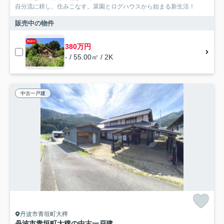
自分流に耕し、住みこなす。菜園とログハウスから始まる新生活！
販売中の物件
380万円
- / 55.00㎡ / 2K
中古一戸建
丹波市青垣町大稗
丹波市青垣町大稗の中古一戸建