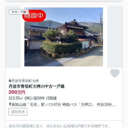
中古一戸建
丹波市青垣町大稗
丹波市青垣町大稗の中古一戸建
200
万円
213.55㎡ (9K) /築58年 /2階建
福知山線「石生」駅 バス47分 神姫バス「大稗口」 停歩19分車30分 23.0km
汲取排水
加古川の源流域に近く、水がきれいな地域の戸建て中古物件です。