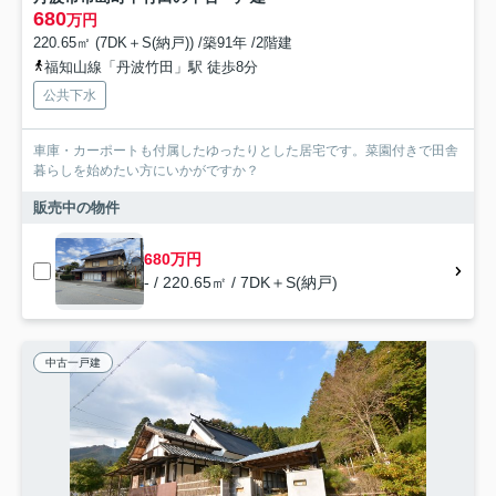
680
万円
220.65㎡ (7DK＋S(納戸)) /築91年 /2階建
福知山線「丹波竹田」駅 徒歩8分
公共下水
車庫・カーポートも付属したゆったりとした居宅です。菜園付きで田舎
暮らしを始めたい方にいかがですか？
販売中の物件
680万円
- / 220.65㎡ / 7DK＋S(納戸)
中古一戸建