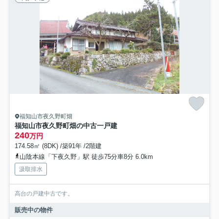
福知山市夜久野町畑
福知山市夜久野町畑の中古一戸建
240
万円
174.58㎡ (8DK) /築91年 /2階建
山陰本線「下夜久野」駅 徒歩75分車8分 6.0km
汲取排水
高台の戸建中古です。
販売中の物件