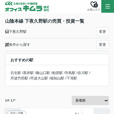
0
お気に入り
山陰本線 下夜久野駅の売買・投資一覧
下夜久野駅
変更
条件から探す
変更
おすすめの駅
石生駅
/
黒井駅
/
篠山口駅
/
柏原駅
/
市島駅
/
谷川駅
/
丹波竹田駅
/
丹波大山駅
/
福知山駅
/
下滝駅
1
件
1
戸
中古一戸建