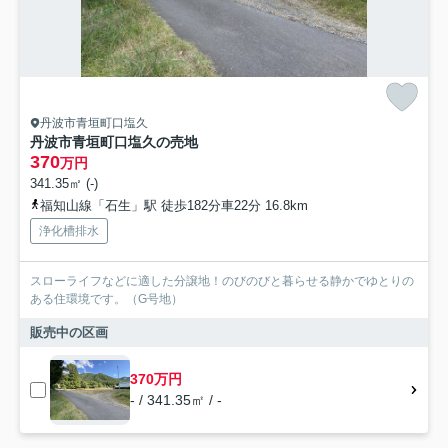
丹波市青垣町口塩久
丹波市青垣町口塩久の売地
370
万円
341.35㎡ (-)
福知山線「石生」駅 徒歩182分車22分 16.8km
浄化槽排水
スローライフなどに適した分譲地！のびのびと暮らせる静かでゆとりの
ある住環境です。（G号地）
販売中の区画
370万円
- / 341.35㎡ / -