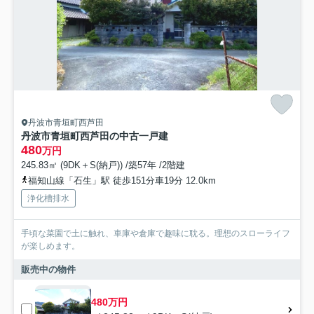
丹波市青垣町西芦田
丹波市青垣町西芦田の中古一戸建
480
万円
245.83㎡ (9DK＋S(納戸)) /築57年 /2階建
福知山線「石生」駅 徒歩151分車19分 12.0km
浄化槽排水
手頃な菜園で土に触れ、車庫や倉庫で趣味に耽る。理想のスローライフ
が楽しめます。
販売中の物件
480万円