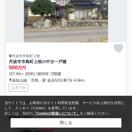
丹波市市島町上牧
丹波市市島町上牧の中古一戸建
500
万円
157.84㎡ (6DK) /築50年 /2階建
福知山線「市島」駅 徒歩52分車7分 4.6km
公共下水
有機農業の里・自然豊かな環境で心豊かなスローライフを始めません
当サイトでは、お客様の当サイト利用状況把握、サービス向上検討を目的と
か？
して、クッキー（Cookie）を使用しています。
詳しくは、当社の
「Cookieの取扱いについて」
をご確認ください。
販売中の物件
閉じる
500万円