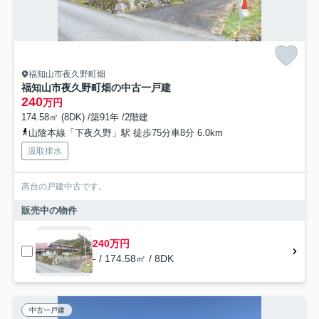
福知山市夜久野町畑
福知山市夜久野町畑の中古一戸建
240
万円
174.58㎡ (8DK) /築91年 /2階建
山陰本線「下夜久野」駅 徒歩75分車8分 6.0km
汲取排水
高台の戸建中古です。
販売中の物件
240万円
- / 174.58㎡ / 8DK
中古一戸建