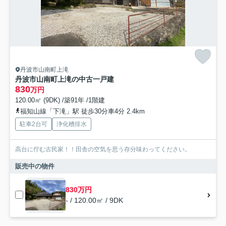
丹波市山南町上滝
丹波市山南町上滝の中古一戸建
830
万円
120.00㎡ (9DK) /築91年 /1階建
福知山線「下滝」駅 徒歩30分車4分 2.4km
駐車2台可
浄化槽排水
高台に佇む古民家！！田舎の空気を思う存分味わってください。
販売中の物件
830万円
- / 120.00㎡ / 9DK