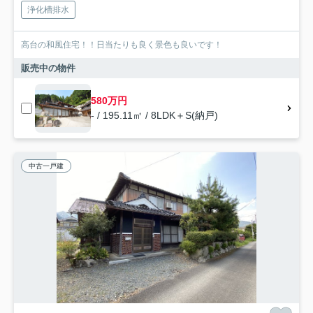
浄化槽排水
高台の和風住宅！！日当たりも良く景色も良いです！
販売中の物件
580万円
- / 195.11㎡ / 8LDK＋S(納戸)
中古一戸建