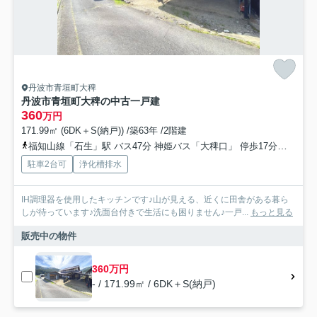
丹波市青垣町大稗
丹波市青垣町大稗の中古一戸建
360
万円
171.99㎡ (6DK＋S(納戸)) /築63年 /2階建
福知山線「石生」駅 バス47分 神姫バス「大稗口」 停歩17分車30分 23.0km
駐車2台可
浄化槽排水
IH調理器を使用したキッチンです♪山が見える、近くに田舎がある暮ら
しが待っています♪洗面台付きで生活にも困りません♪一戸...
もっと見る
販売中の物件
360万円
- / 171.99㎡ / 6DK＋S(納戸)