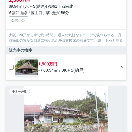
1,500
万円
89.94㎡ (3K＋S(納戸)) /築91年 /2階建
福知山線「篠山口」駅 徒歩156分
公共下水
大阪・神戸から車で約1時間。 週末の気軽なドライブで訪れられる、丹
波篠山の豊かな自然に抱かれた茅葺古民家の別荘です。 庭...
もっと見る
販売中の物件
1,500万円
- / 89.94㎡ / 3K＋S(納戸)
中古一戸建