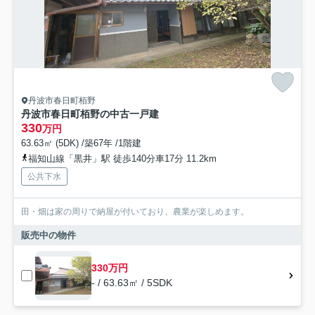
丹波市春日町栢野
丹波市春日町栢野の中古一戸建
330
万円
63.63㎡ (5DK) /築67年 /1階建
福知山線「黒井」駅 徒歩140分車17分 11.2km
公共下水
田・畑は家の周りで納屋が付いており、農業が楽しめます。
販売中の物件
330万円
- / 63.63㎡ / 5SDK