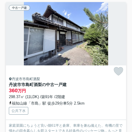
中古一戸建
丹波市市島町酒梨
丹波市市島町酒梨の中古一戸建
360
万円
298.37㎡ (11LDK) /築91年 /2階建
福知山線「市島」駅 徒歩29分車5分 2.5km
公共下水
家庭菜園にちょうど良い畑61坪と倉庫、車庫を兼ね備えた、有機の里で
憧れの田舎暮らしを即スタートできる好条件のパッケージ物...
もっと見