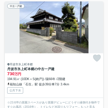
中古一戸建
丹波市氷上町本郷
丹波市氷上町本郷の中古一戸建
730
万円
194.91㎡ (10DK＋S(納戸)) /築66年 /2階建
福知山線「石生」駅 徒歩39分車7分 3.4km
公共下水
☆23.6坪の菜園スペースがあり菜園デビューにどうぞ☆縁側付き物件で
す☆お風呂（2016年）、トイレなど水回りもリフォー...
もっと見る