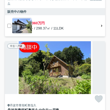
る
販売中の物件
360万円
- / 298.37㎡ / 11LDK
中古一戸建
丹波市青垣町奥塩久