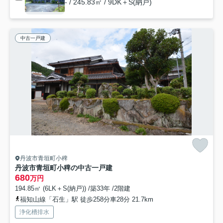
- / 245.83㎡ / 9DK＋S(納戸)
中古一戸建
丹波市青垣町小稗
丹波市青垣町小稗の中古一戸建
680
万円
194.85㎡ (6LK＋S(納戸)) /築33年 /2階建
福知山線「石生」駅 徒歩258分車28分 21.7km
浄化槽排水