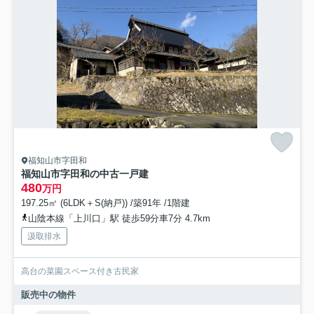
福知山市字田和
福知山市字田和の中古一戸建
480
万円
197.25㎡ (6LDK＋S(納戸)) /築91年 /1階建
山陰本線「上川口」駅 徒歩59分車7分 4.7km
汲取排水
高台の菜園スペース付き古民家
販売中の物件