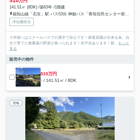
510
万円
141.51㎡ (8DK) /築63年 /1階建
福知山線「石生」駅 バス53分 神姫バス「青垣住民センター前」 停歩29分車25分 16.4km
浄化槽排水
小学校へはスクールバスでの通学で安心です！家庭菜園が出来る為、自
分で育てた無農薬の野菜が食べられます！井戸水あります！新...
もっと
見る
販売中の物件
510万円
- / 141.51㎡ / 8DK
売地