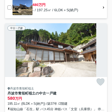
480万円
- / 197.25㎡ / 6LDK＋S(納戸)
中古一戸建
丹波市青垣町稲土
丹波市青垣町稲土の中古一戸建
580
万円
195.11㎡ (8LDK＋S(納戸)) /築37年 /2階建
福知山線「石生」駅 バス45分 神姫バス「文室（兵庫県）」 停歩40分車25分 19.9km