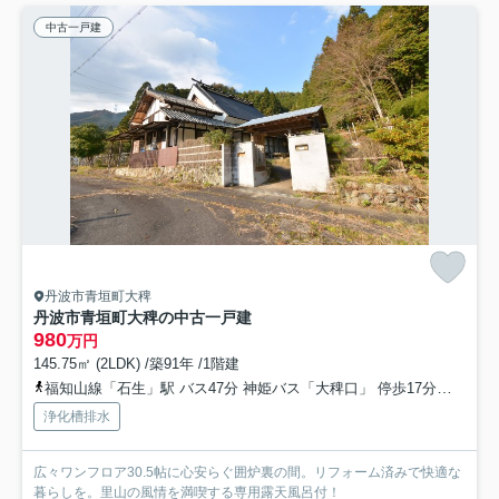
中古一戸建
丹波市青垣町大稗
丹波市青垣町大稗の中古一戸建
980
万円
145.75㎡ (2LDK) /築91年 /1階建
福知山線「石生」駅 バス47分 神姫バス「大稗口」 停歩17分車33分 20.0km
浄化槽排水
広々ワンフロア30.5帖に心安らぐ囲炉裏の間。リフォーム済みで快適な
暮らしを。里山の風情を満喫する専用露天風呂付！