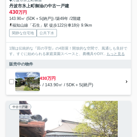
丹波市氷上町御油
丹波市氷上町御油の中古一戸建
430
万円
143.90㎡ (5DK＋S(納戸)) /築49年 /2階建
福知山線「石生」駅 徒歩122分車18分 9.9km
閑静な住宅地
公共下水
1階は伝統的な『田の字型』の4部屋！開放的な空間で、風通しも良好で
す。すぐに始められる家庭菜園スペースと、農機具やDIY...
もっと見る
販売中の物件
430万円
- / 143.90㎡ / 5DK＋S(納戸)
中古一戸建