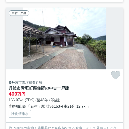
中古一戸建
丹波市青垣町栗住野
丹波市青垣町栗住野の中古一戸建
400
万円
166.97㎡ (7DK) /築48年 /2階建
福知山線「石生」駅 徒歩153分車21分 12.7km
浄化槽排水
約1530坪の農地！農機具などを収納できる倉庫！そして見晴らしが良