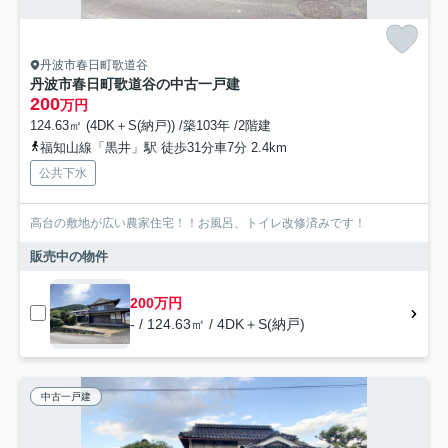
丹波市春日町歌道谷
丹波市春日町歌道谷の中古一戸建
200
万円
124.63㎡ (4DK＋S(納戸)) /築103年 /2階建
福知山線「黒井」駅 徒歩31分車7分 2.4km
公共下水
高台の敷地が広い農家住宅！！お風呂、トイレ改修済みです！
販売中の物件
200万円
- / 124.63㎡ / 4DK＋S(納戸)
中古一戸建