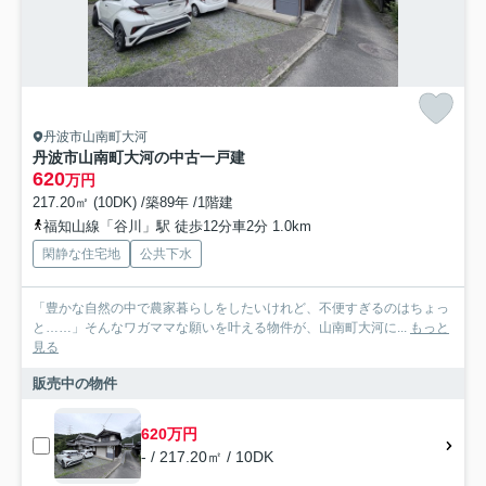
丹波市山南町大河
丹波市山南町大河の中古一戸建
620
万円
217.20㎡ (10DK) /築89年 /1階建
福知山線「谷川」駅 徒歩12分車2分 1.0km
閑静な住宅地
公共下水
「豊かな自然の中で農家暮らしをしたいけれど、不便すぎるのはちょっ
と……」そんなワガママな願いを叶える物件が、山南町大河に...
もっと
見る
販売中の物件
620万円
- / 217.20㎡ / 10DK