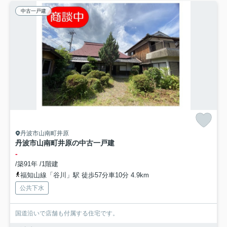
中古一戸建
丹波市山南町井原
丹波市山南町井原の中古一戸建
-
/築91年 /1階建
福知山線「谷川」駅 徒歩57分車10分 4.9km
公共下水
国道沿いで店舗も付属する住宅です。