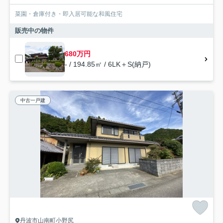
菜園・倉庫付き・即入居可能な和風住宅
販売中の物件
680万円
- / 194.85㎡ / 6LK＋S(納戸)
中古一戸建
丹波市山南町小野尻