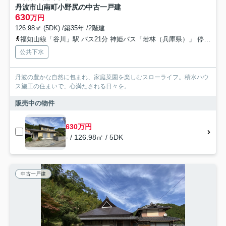
丹波市山南町小野尻の中古一戸建
630
万円
126.98㎡ (5DK) /築35年 /2階建
福知山線「谷川」駅 バス21分 神姫バス「若林（兵庫県）」 停歩5分車16分 9.6km
公共下水
丹波の豊かな自然に包まれ、家庭菜園を楽しむスローライフ。積水ハウ
ス施工の住まいで、心満たされる日々を。
販売中の物件
630万円
- / 126.98㎡ / 5DK
中古一戸建