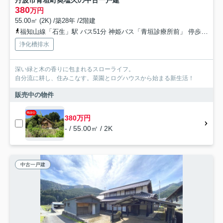
丹波市青垣町奥塩久の中古一戸建
380
万円
55.00㎡ (2K) /築28年 /2階建
福知山線「石生」駅 バス51分 神姫バス「青垣診療所前」 停歩31分車22分 17.2km
浄化槽排水
深い緑と木の香りに包まれるスローライフ。
自分流に耕し、住みこなす。菜園とログハウスから始まる新生活！
販売中の物件
380万円
- / 55.00㎡ / 2K
中古一戸建