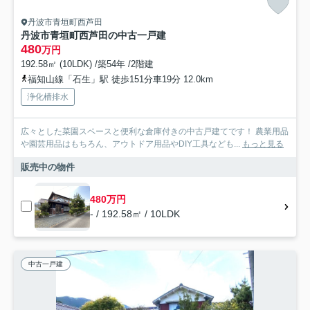
丹波市青垣町西芦田
丹波市青垣町西芦田の中古一戸建
480
万円
192.58㎡ (10LDK) /築54年 /2階建
福知山線「石生」駅 徒歩151分車19分 12.0km
浄化槽排水
広々とした菜園スペースと便利な倉庫付きの中古戸建てです！ 農業用品
や園芸用品はもちろん、アウトドア用品やDIY工具なども...
もっと見る
販売中の物件
480万円
- / 192.58㎡ / 10LDK
中古一戸建