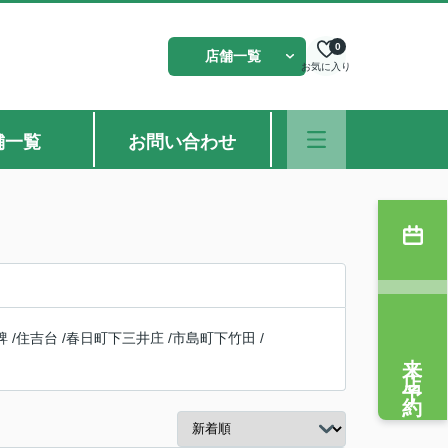
0
店舗一覧
お気に入り
舗一覧
お問い合わせ
稗
/
住吉台
/
春日町下三井庄
/
市島町下竹田
/
来店予約