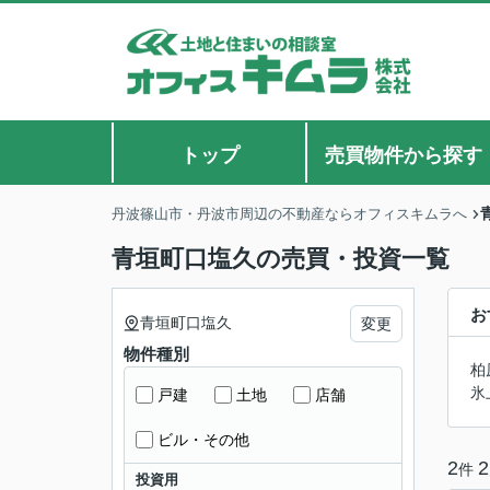
トップ
売買物件から探す
丹波篠山市・丹波市周辺の不動産ならオフィスキムラへ
青垣町口塩久の売買・投資一覧
お
青垣町口塩久
変更
物件種別
柏
氷
戸建
土地
店舗
ビル・その他
2
2
件
投資用