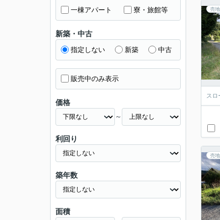
一棟アパート
寮・旅館等
売地
新築・中古
指定しない
新築
中古
販売中のみ表示
スロ
価格
～
利回り
売地
築年数
面積