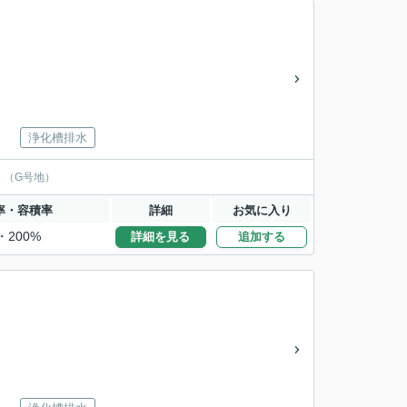
浄化槽排水
。（G号地）
率・容積率
詳細
お気に入り
・200%
詳細を見る
追加する