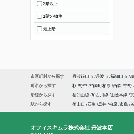
2階以上
1階の物件
最上階
市区町村から探す
丹波篠山市
丹波市
福知山市
加
町名から探す
杉
野中
柏原町柏原
西吹
中野
沿線から探す
福知山線
加古川線
山陰本線
駅から探す
篠山口
石生
黒井
柏原
市島
オフィスキムラ株式会社 丹波本店