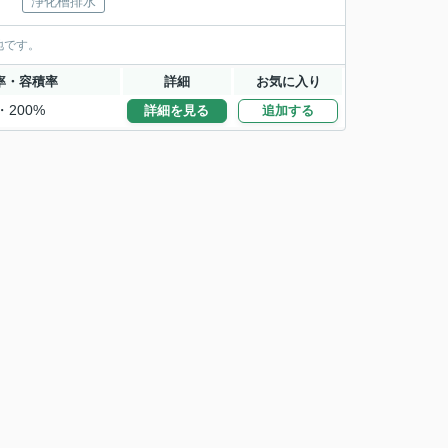
浄化槽排水
地です。
率・容積率
詳細
お気に入り
・200%
詳細を見る
追加する