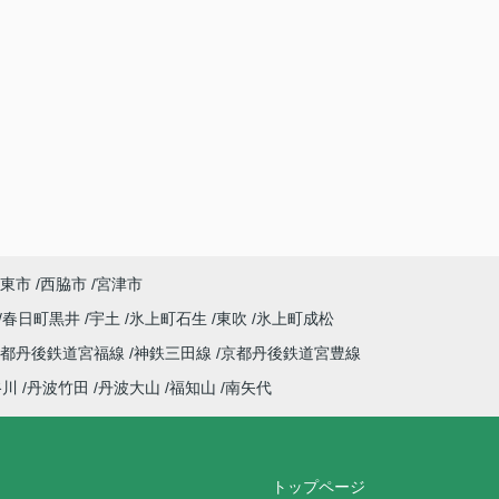
東市
西脇市
宮津市
春日町黒井
宇土
氷上町石生
東吹
氷上町成松
京都丹後鉄道宮福線
神鉄三田線
京都丹後鉄道宮豊線
谷川
丹波竹田
丹波大山
福知山
南矢代
トップページ