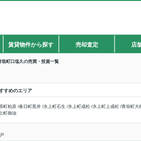
賃貸物件から探す
売却査定
店
青垣町口塩久の売買・投資一覧
すすめのエリア
原町柏原
/
春日町黒井
/
氷上町石生
/
氷上町成松
/
氷上町上成松
/
青垣町大
上町御油
戸