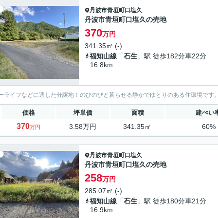
丹波市
青垣町口塩久
丹波市青垣町口塩久の売地
370
万円
341.35㎡ (-)
福知山線
「
石生
」駅 徒歩182分車22分
16.8km
ーライフなどに適した分譲地！のびのびと暮らせる静かでゆとりのある住環境です
価格
坪単価
面積
建ぺい
370
3.58万円
341.35㎡
60%
万円
丹波市
青垣町口塩久
丹波市青垣町口塩久の売地
258
万円
285.07㎡ (-)
福知山線
「
石生
」駅 徒歩180分車21分
16.9km