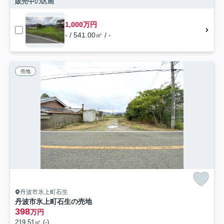
販売中の区画
1,000万円
- / 541.00㎡ / -
売地
丹波市氷上町石生
丹波市氷上町石生の売地
398
万円
219.51㎡ (-)