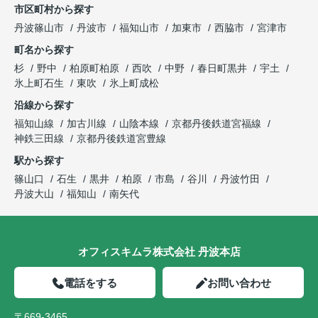
市区町村から探す
丹波篠山市
丹波市
福知山市
加東市
西脇市
宮津市
町名から探す
杉
野中
柏原町柏原
西吹
中野
春日町黒井
宇土
氷上町石生
東吹
氷上町成松
沿線から探す
福知山線
加古川線
山陰本線
京都丹後鉄道宮福線
神鉄三田線
京都丹後鉄道宮豊線
駅から探す
篠山口
石生
黒井
柏原
市島
谷川
丹波竹田
丹波大山
福知山
南矢代
オフィスキムラ株式会社 丹波本店
電話をする
お問い合わせ
〒669-3465