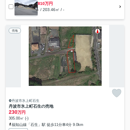
810万円
- / 203.46㎡ / -
売地
丹波市氷上町石生
丹波市氷上町石生の売地
230
万円
305.00㎡ (-)
福知山線「石生」駅 徒歩11分車4分 9.0km