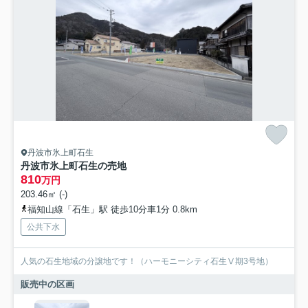
丹波市氷上町石生
丹波市氷上町石生の売地
810
万円
203.46㎡ (-)
福知山線「石生」駅 徒歩10分車1分 0.8km
公共下水
人気の石生地域の分譲地です！（ハーモニーシティ石生Ⅴ期3号地）
販売中の区画