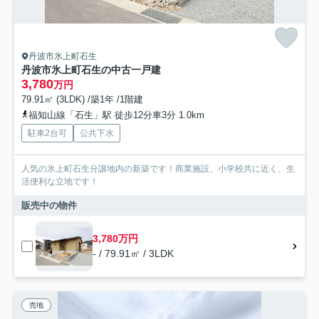
丹波市氷上町石生
丹波市氷上町石生の中古一戸建
3,780
万円
79.91㎡ (3LDK) /築1年 /1階建
福知山線「石生」駅 徒歩12分車3分 1.0km
駐車2台可
公共下水
人気の氷上町石生分譲地内の新築です！商業施設、小学校共に近く、生
活便利な立地です！
販売中の物件
3,780万円
- / 79.91㎡ / 3LDK
売地