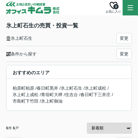
0
お気に入り
氷上町石生の売買・投資一覧
氷上町石生
変更
条件から探す
変更
おすすめのエリア
柏原町柏原
/
春日町黒井
/
氷上町石生
/
氷上町成松
/
氷上町上成松
/
青垣町大稗
/
住吉台
/
春日町下三井庄
/
市島町下竹田
/
氷上町御油
6
件
6
戸