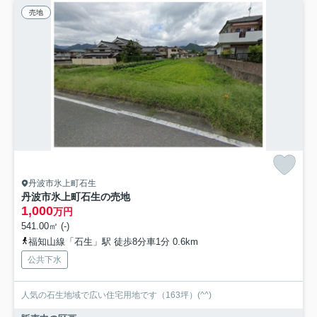
売地
丹波市氷上町石生
丹波市氷上町石生の売地
1,000
万円
541.00㎡ (-)
福知山線「石生」駅 徒歩8分車1分 0.6km
公共下水
人気の石生地域で広い住宅用地です（163坪）(^^)