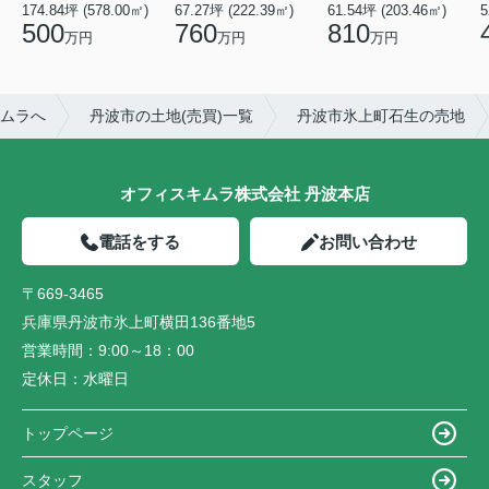
174.84坪 (578.00㎡)
67.27坪 (222.39㎡)
61.54坪 (203.46㎡)
5
500
760
810
万円
万円
万円
ムラへ
丹波市の土地(売買)一覧
丹波市氷上町石生の売地
オフィスキムラ株式会社 丹波本店
電話をする
お問い合わせ
〒669-3465
兵庫県丹波市氷上町横田136番地5
営業時間：
9:00～18：00
定休日：
水曜日
トップページ
スタッフ