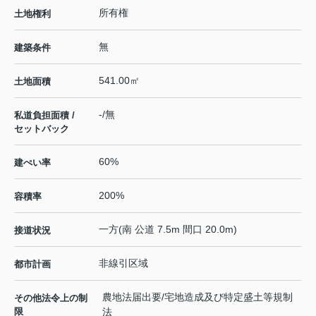
所有権
土地権利
無
建築条件
541.00㎡
土地面積
-/無
私道負担面積 /
セットバック
60%
建ぺい率
200%
容積率
一方(南 公道 7.5m 間口 20.0m)
接道状況
非線引区域
都市計画
農地法届出要/宅地造成及び特定盛土等規制
その他法令上の制
限
法