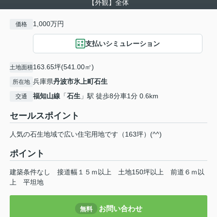
【外観】全体
1,000万円
価格
支払いシミュレーション
163.65坪(541.00㎡)
土地面積
兵庫県
丹波市
氷上町石生
所在地
福知山線
「
石生
」駅 徒歩8分車1分 0.6km
交通
セールスポイント
人気の石生地域で広い住宅用地です（163坪）(^^)
ポイント
建築条件なし
接道幅１５ｍ以上
土地150坪以上
前道６ｍ以
上
平坦地
お問い合わせ
無料