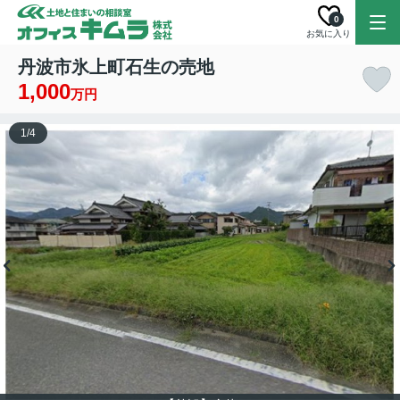
0
お気に入り
丹波市氷上町石生の売地
1,000
万円
1
/
4