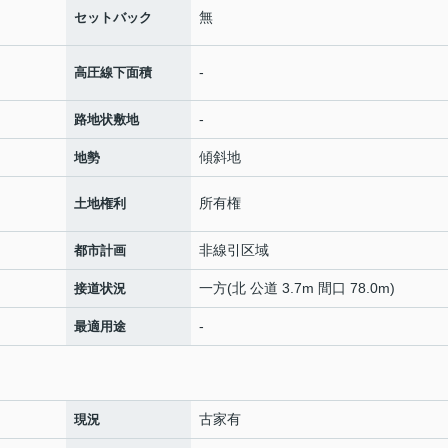
無
セットバック
-
高圧線下面積
-
路地状敷地
傾斜地
地勢
所有権
土地権利
非線引区域
都市計画
一方(北 公道 3.7m 間口 78.0m)
接道状況
-
最適用途
古家有
現況