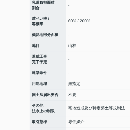
私道負担面積
-
割合
建ぺい率 /
60% / 200%
容積率
-
傾斜地部分面積
山林
地目
造成工事
-
完了予定
-
建築条件
無指定
用途地域
不要
国土法届出要否
その他
宅地造成及び特定盛土等規制法
法令上の制限
専任媒介
取引態様