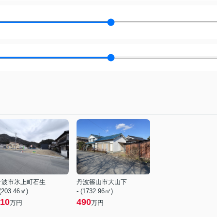
丹波市氷上町石生
丹波篠山市大山下
 (203.46㎡)
- (1732.96㎡)
10
490
万円
万円