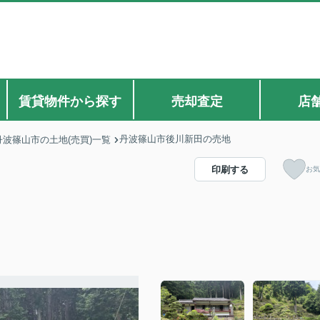
賃貸物件から探す
売却査定
店
丹波篠山市後川新田の売地
丹波篠山市の土地(売買)一覧
印刷する
お気