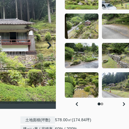
578.00㎡(174.84坪)
土地面積(坪数)
60% / 200%
建ぺい率 / 容積率