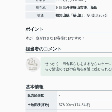
兵庫県
丹波篠山市
後川新田
所在地
福知山線
「
篠山口
」駅 徒歩267分
交通
ポイント
木が
森が好きなお客様におすすめ！
担当者のコメント
せっかく、田舎暮らしをするならロケーシ
らぐ清流のそばの自然を身近に感じられる
基本情報
-
販売区画数
578.00㎡(174.84坪)
土地面積(坪数)