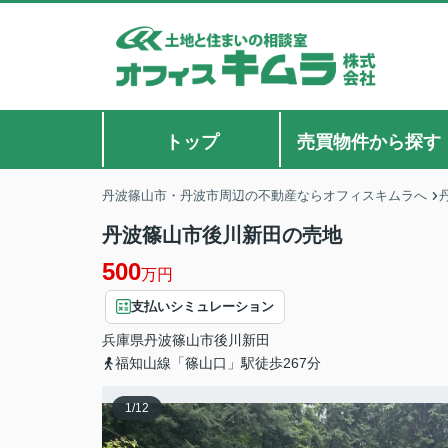
トップ
売買物件から探す
丹波篠山市・丹波市周辺の不動産ならオフィスキムラへ
丹波篠山市後川新田の売地
500
万円
支払いシミュレーション
兵庫県
丹波篠山市
後川新田
福知山線「篠山口」駅徒歩267分
1
/
12