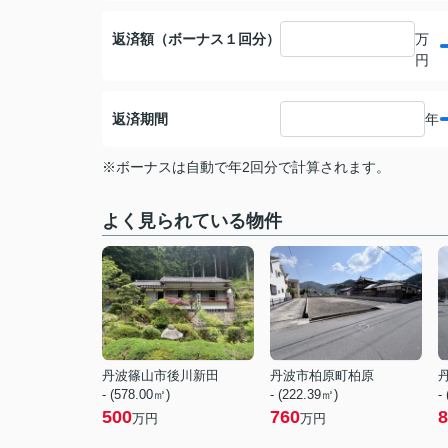
返済額（ボーナス１回分）
万
円
返済期間
年
※ボーナスは自動で年2回分で計算されます。
よく見られている物件
丹波篠山市後川新田
丹波市柏原町柏原
- (578.00㎡)
- (222.39㎡)
-
500
760
8
万円
万円