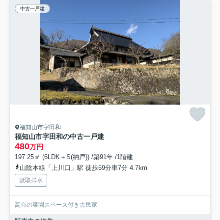
中古一戸建
福知山市字田和
福知山市字田和の中古一戸建
480
万円
197.25㎡ (6LDK＋S(納戸)) /築91年 /1階建
山陰本線「上川口」駅 徒歩59分車7分 4.7km
汲取排水
高台の菜園スペース付き古民家