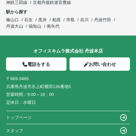
神鉄三田線
京都丹後鉄道宮豊線
駅から探す
篠山口
石生
黒井
柏原
市島
谷川
丹波竹田
丹波大山
福知山
南矢代
オフィスキムラ株式会社 丹波本店
電話をする
お問い合わせ
〒669-3465
兵庫県丹波市氷上町横田136番地5
営業時間：
9:00～18：00
定休日：
水曜日
トップページ
スタッフ