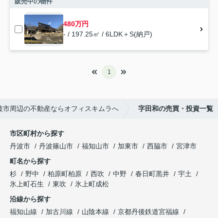
販売中の物件
480万円
- / 197.25㎡ / 6LDK＋S(納戸)
1
波市周辺の不動産ならオフィスキムラへ
字田和の売買・投資一覧
市区町村から探す
丹波市
丹波篠山市
福知山市
加東市
西脇市
宮津市
町名から探す
杉
野中
柏原町柏原
西吹
中野
春日町黒井
宇土
氷上町石生
東吹
氷上町成松
沿線から探す
福知山線
加古川線
山陰本線
京都丹後鉄道宮福線