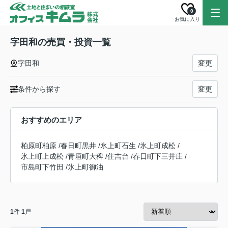
0
お気に入り
字田和の売買・投資一覧
字田和
変更
条件から探す
変更
おすすめのエリア
柏原町柏原
/
春日町黒井
/
氷上町石生
/
氷上町成松
/
氷上町上成松
/
青垣町大稗
/
住吉台
/
春日町下三井庄
/
市島町下竹田
/
氷上町御油
1
件
1
戸