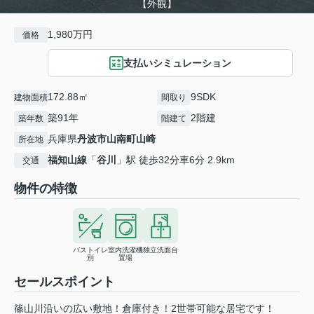
【外観】
1,980万円
価格
支払いシミュレーション
172.88㎡
9SDK
建物面積
間取り
築91年
2階建
築年数
階建て
兵庫県
丹波市
山南町山崎
所在地
福知山線
「
谷川
」駅 徒歩32分車6分 2.9km
交通
物件の特徴
バストイレ
室内洗濯機
独立洗面台
別
置場
セールスポイント
篠山川沿いの広い敷地！倉庫付き！2世帯可能な居宅です！