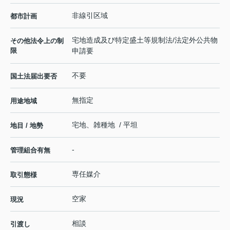
非線引区域
都市計画
宅地造成及び特定盛土等規制法/法定外公共物
その他法令上の制
限
申請要
不要
国土法届出要否
無指定
用途地域
宅地、雑種地 / 平坦
地目 / 地勢
-
管理組合有無
専任媒介
取引態様
空家
現況
相談
引渡し