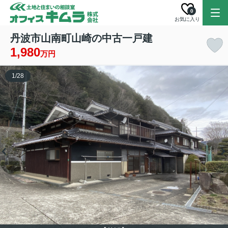
0
お気に入り
丹波市山南町山崎の中古一戸建
1,980
万円
1
/
28