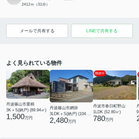
2412ｍ（31分）
メールで共有する
LINEで共有する
よく見られている物件
丹波篠山市栗柄
丹波市春日町野山
丹波篠山市網掛
3K＋S(納戸) (89.94㎡)
1LDK (52.80㎡)
9
3LDK＋S(納戸) (104.34㎡)
1,500
780
万円
2,480
万円
万円