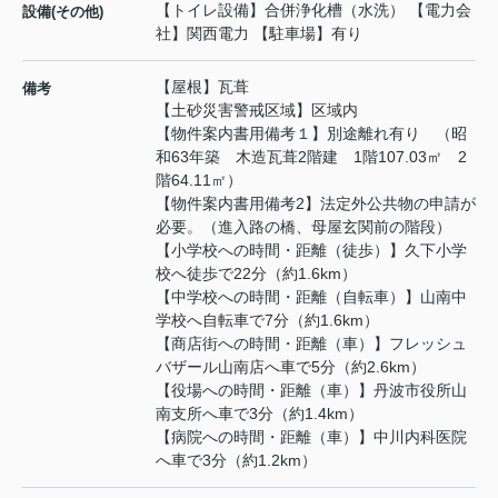
【トイレ設備】合併浄化槽（水洗） 【電力会
設備(その他)
社】関西電力 【駐車場】有り
【屋根】瓦葺
備考
【土砂災害警戒区域】区域内
【物件案内書用備考１】別途離れ有り （昭
和63年築 木造瓦葺2階建 1階107.03㎡ 2
階64.11㎡）
【物件案内書用備考2】法定外公共物の申請が
必要。（進入路の橋、母屋玄関前の階段）
【小学校への時間・距離（徒歩）】久下小学
校へ徒歩で22分（約1.6km）
【中学校への時間・距離（自転車）】山南中
学校へ自転車で7分（約1.6km）
【商店街への時間・距離（車）】フレッシュ
バザール山南店へ車で5分（約2.6km）
【役場への時間・距離（車）】丹波市役所山
南支所へ車で3分（約1.4km）
【病院への時間・距離（車）】中川内科医院
へ車で3分（約1.2km）