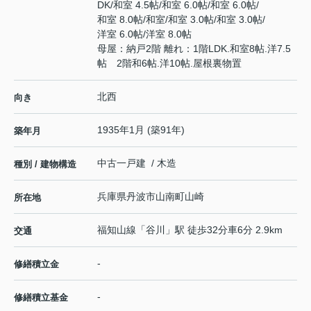
DK
/
和室 4.5帖
/
和室 6.0帖
/
和室 6.0帖
/
和室 8.0帖
/
和室
/
和室 3.0帖
/
和室 3.0帖
/
洋室 6.0帖
/
洋室 8.0帖
母屋：納戸2階 離れ：1階LDK.和室8帖.洋7.5
帖 2階和6帖.洋10帖.屋根裏物置
北西
向き
1935年1月 (築91年)
築年月
中古一戸建 / 木造
種別 / 建物構造
兵庫県
丹波市
山南町山崎
所在地
福知山線
「
谷川
」駅 徒歩32分車6分 2.9km
交通
-
修繕積立金
-
修繕積立基金