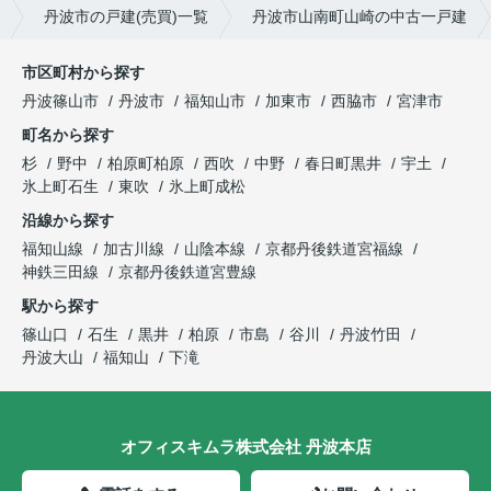
丹波市の戸建(売買)一覧
丹波市山南町山崎の中古一戸建
市区町村から探す
丹波篠山市
丹波市
福知山市
加東市
西脇市
宮津市
町名から探す
杉
野中
柏原町柏原
西吹
中野
春日町黒井
宇土
氷上町石生
東吹
氷上町成松
沿線から探す
福知山線
加古川線
山陰本線
京都丹後鉄道宮福線
神鉄三田線
京都丹後鉄道宮豊線
駅から探す
篠山口
石生
黒井
柏原
市島
谷川
丹波竹田
丹波大山
福知山
下滝
オフィスキムラ株式会社 丹波本店