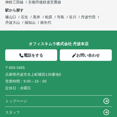
神鉄三田線
京都丹後鉄道宮豊線
駅から探す
篠山口
石生
黒井
柏原
市島
谷川
丹波竹田
丹波大山
福知山
南矢代
オフィスキムラ株式会社 丹波本店
電話をする
お問い合わせ
〒669-3465
兵庫県丹波市氷上町横田136番地5
営業時間：
9:00～18：00
定休日：
水曜日
トップページ
スタッフ