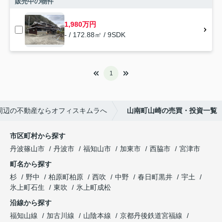
販売中の物件
1,980万円
- / 172.88㎡ / 9SDK
1
周辺の不動産ならオフィスキムラへ
山南町山崎の売買・投資一覧
市区町村から探す
丹波篠山市
丹波市
福知山市
加東市
西脇市
宮津市
町名から探す
杉
野中
柏原町柏原
西吹
中野
春日町黒井
宇土
氷上町石生
東吹
氷上町成松
沿線から探す
福知山線
加古川線
山陰本線
京都丹後鉄道宮福線