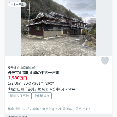
中古一戸建
丹波市山南町山崎
丹波市山南町山崎の中古一戸建
1,980
万円
172.88㎡ (9DK) /築91年 /2階建
福知山線「谷川」駅 徒歩32分車6分 2.9km
閑静な住宅地
浄化槽排水
篠山川沿いの広い敷地！倉庫付き！2世帯可能な居宅です！