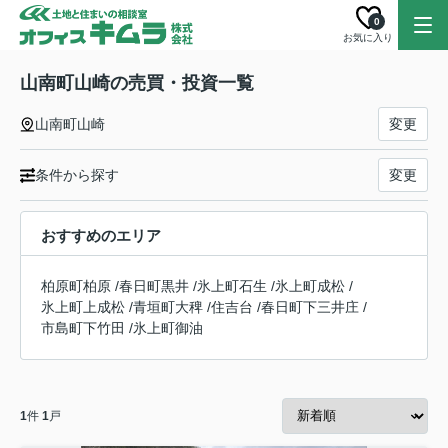
0
お気に入り
山南町山崎の売買・投資一覧
山南町山崎
変更
条件から探す
変更
おすすめのエリア
柏原町柏原
/
春日町黒井
/
氷上町石生
/
氷上町成松
/
氷上町上成松
/
青垣町大稗
/
住吉台
/
春日町下三井庄
/
市島町下竹田
/
氷上町御油
1
件
1
戸