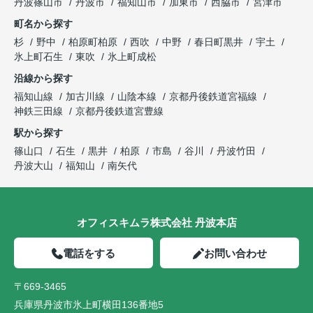
丹波篠山市
丹波市
福知山市
加東市
西脇市
宮津市
町名から探す
杉
野中
柏原町柏原
西吹
中野
春日町黒井
宇土
氷上町石生
東吹
氷上町成松
沿線から探す
福知山線
加古川線
山陰本線
京都丹後鉄道宮福線
神鉄三田線
京都丹後鉄道宮豊線
駅から探す
篠山口
石生
黒井
柏原
市島
谷川
丹波竹田
丹波大山
福知山
南矢代
オフィスキムラ株式会社 丹波本店
電話をする
お問い合わせ
〒669-3465
兵庫県丹波市氷上町横田136番地5