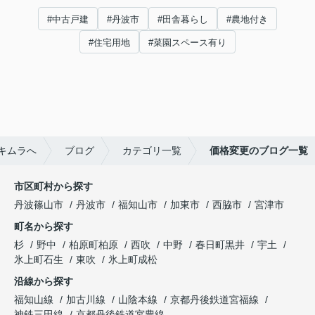
#中古戸建
#丹波市
#田舎暮らし
#農地付き
#住宅用地
#菜園スペース有り
キムラへ
ブログ
カテゴリ一覧
価格変更のブログ一覧
市区町村から探す
丹波篠山市
丹波市
福知山市
加東市
西脇市
宮津市
町名から探す
杉
野中
柏原町柏原
西吹
中野
春日町黒井
宇土
氷上町石生
東吹
氷上町成松
沿線から探す
福知山線
加古川線
山陰本線
京都丹後鉄道宮福線
神鉄三田線
京都丹後鉄道宮豊線