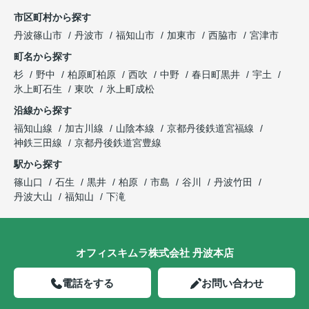
市区町村から探す
丹波篠山市
丹波市
福知山市
加東市
西脇市
宮津市
町名から探す
杉
野中
柏原町柏原
西吹
中野
春日町黒井
宇土
氷上町石生
東吹
氷上町成松
沿線から探す
福知山線
加古川線
山陰本線
京都丹後鉄道宮福線
神鉄三田線
京都丹後鉄道宮豊線
駅から探す
篠山口
石生
黒井
柏原
市島
谷川
丹波竹田
丹波大山
福知山
下滝
オフィスキムラ株式会社 丹波本店
電話をする
お問い合わせ