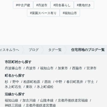
#中古戸建
#丹波市
#田舎暮らし
#農地付き
#菜園スペース有り
#福知山市
ィスキムラへ
ブログ
タグ一覧
住宅用地のブログ一覧
市区町村から探す
丹波篠山市
丹波市
福知山市
加東市
西脇市
宮津市
町名から探す
杉
野中
柏原町柏原
西吹
中野
春日町黒井
宇土
氷上町石生
東吹
氷上町成松
沿線から探す
福知山線
加古川線
山陰本線
京都丹後鉄道宮福線
神鉄三田線
京都丹後鉄道宮豊線