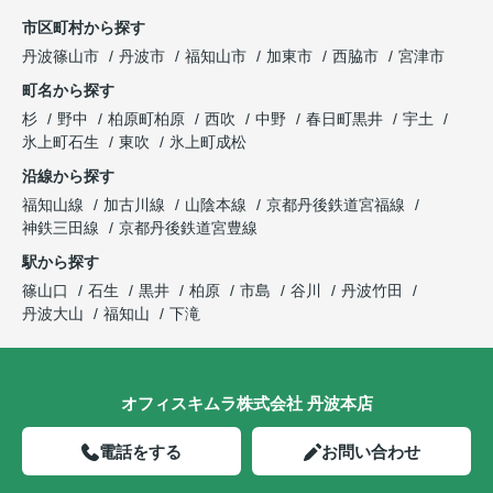
市区町村から探す
丹波篠山市
丹波市
福知山市
加東市
西脇市
宮津市
町名から探す
杉
野中
柏原町柏原
西吹
中野
春日町黒井
宇土
氷上町石生
東吹
氷上町成松
沿線から探す
福知山線
加古川線
山陰本線
京都丹後鉄道宮福線
神鉄三田線
京都丹後鉄道宮豊線
駅から探す
篠山口
石生
黒井
柏原
市島
谷川
丹波竹田
丹波大山
福知山
下滝
オフィスキムラ株式会社 丹波本店
電話をする
お問い合わせ