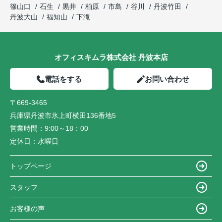
篠山口
石生
黒井
柏原
市島
谷川
丹波竹田
丹波大山
福知山
下滝
オフィスキムラ株式会社 丹波本店
電話をする
お問い合わせ
〒669-3465
兵庫県丹波市氷上町横田136番地5
営業時間：
9:00～18：00
定休日：
水曜日
トップページ
スタッフ
お客様の声