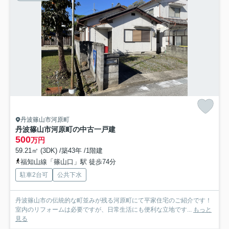
丹波篠山市河原町
丹波篠山市河原町の中古一戸建
500
万円
59.21㎡ (3DK) /築43年 /1階建
福知山線「篠山口」駅 徒歩74分
駐車2台可
公共下水
丹波篠山市の伝統的な町並みが残る河原町にて平家住宅のご紹介です！
室内のリフォームは必要ですが、日常生活にも便利な立地です...
もっと
見る