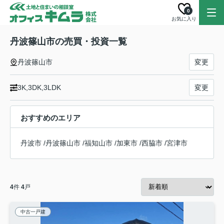
0
お気に入り
丹波篠山市の売買・投資一覧
丹波篠山市
変更
3K,3DK,3LDK
変更
おすすめのエリア
丹波市
/
丹波篠山市
/
福知山市
/
加東市
/
西脇市
/
宮津市
4
件
4
戸
中古一戸建