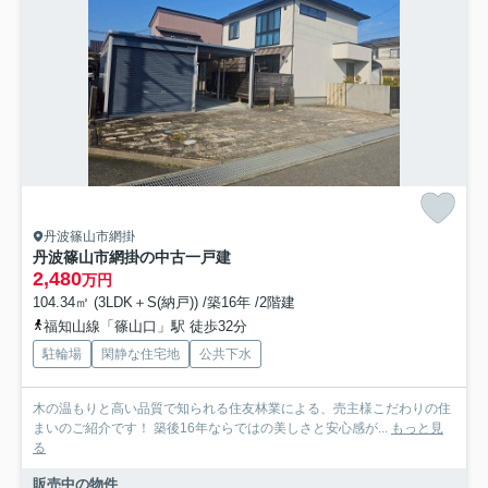
丹波篠山市網掛
丹波篠山市網掛の中古一戸建
2,480
万円
104.34㎡ (3LDK＋S(納戸)) /築16年 /2階建
福知山線「篠山口」駅 徒歩32分
駐輪場
閑静な住宅地
公共下水
木の温もりと高い品質で知られる住友林業による、売主様こだわりの住
まいのご紹介です！ 築後16年ならではの美しさと安心感が...
もっと見
る
販売中の物件