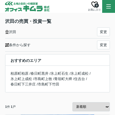
0
お気に入り
沢田の売買・投資一覧
沢田
変更
条件から探す
変更
おすすめのエリア
柏原町柏原
/
春日町黒井
/
氷上町石生
/
氷上町成松
/
氷上町上成松
/
市島町上牧
/
青垣町大稗
/
住吉台
/
春日町下三井庄
/
市島町下竹田
1
件
1
戸