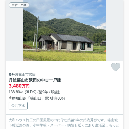
中古一戸建
丹波篠山市沢田
丹波篠山市沢田の中古一戸建
3,480
万円
138.80㎡ (3LDK) /築9年 /1階建
福知山線「篠山口」駅 徒歩83分
公共下水
大和ハウス施工の田園風景の中に佇む築後9年の築浅秀邸です。篠山城
下町近郊の為、小中学校・スーパー・病院も近くにあり生活至...
もっと