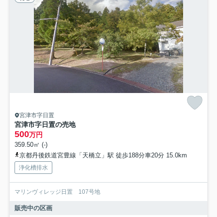
宮津市字日置
宮津市字日置の売地
500
万円
359.50㎡ (-)
京都丹後鉄道宮豊線「天橋立」駅 徒歩188分車20分 15.0km
浄化槽排水
マリンヴィレッジ日置 107号地
販売中の区画