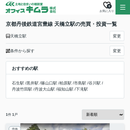
0
お気に入り
京都丹後鉄道宮豊線 天橋立駅の売買・投資一覧
天橋立駅
変更
条件から探す
変更
おすすめの駅
石生駅
/
黒井駅
/
篠山口駅
/
柏原駅
/
市島駅
/
谷川駅
/
丹波竹田駅
/
丹波大山駅
/
福知山駅
/
下滝駅
1
件
1
戸
売地