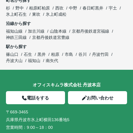
町名から探す
杉
野中
柏原町柏原
西吹
中野
春日町黒井
宇土
氷上町石生
東吹
氷上町成松
沿線から探す
福知山線
加古川線
山陰本線
京都丹後鉄道宮福線
神鉄三田線
京都丹後鉄道宮豊線
駅から探す
篠山口
石生
黒井
柏原
市島
谷川
丹波竹田
丹波大山
福知山
南矢代
オフィスキムラ株式会社 丹波本店
電話をする
お問い合わせ
〒669-3465
兵庫県丹波市氷上町横田136番地5
営業時間：
9:00～18：00