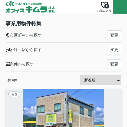
0
お気に入り
事業用物件特集
市区町村から探す
変更
沿線・駅から探す
変更
条件から探す
変更
3
棟
4
件
店舗