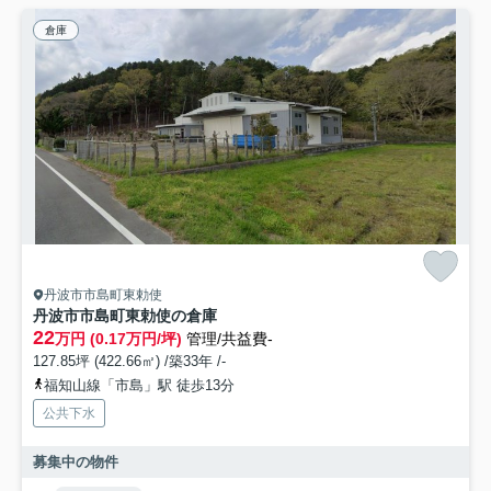
倉庫
丹波市市島町東勅使
丹波市市島町東勅使の倉庫
22
万円 (0.17万円/坪)
管理/共益費-
127.85坪 (422.66㎡) /築33年 /-
福知山線「市島」駅 徒歩13分
公共下水
募集中の物件