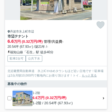
丹波市氷上町市辺
市辺テナント
6.6
万円 (0.32万円/坪)
管理/共益費-
20.54坪 (67.93㎡) /築21年 /-
福知山線「石生」駅 徒歩40分
駐車2台可
公共下水
北近畿豊岡自動車道 氷上ICやゆめタウンもほど近い立地です！駐車場
は2台月額10,000円で敷地内にお借り頂けます！トイ...
もっと見る
募集中の物件
1-2階
6.6万円 (0.32万円/坪)
1-2階 / 20.54坪 (67.93㎡)