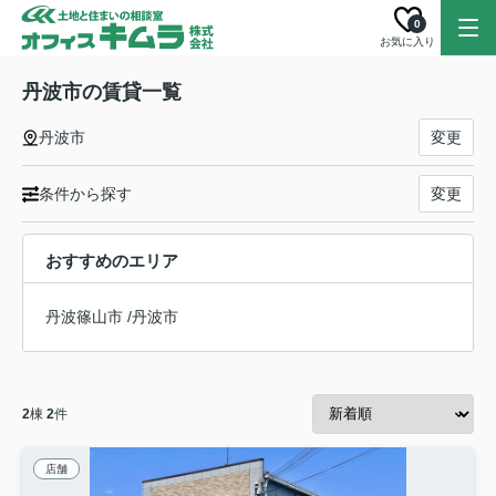
0
お気に入り
丹波市の賃貸一覧
丹波市
変更
条件から探す
変更
おすすめのエリア
丹波篠山市
/
丹波市
2
棟
2
件
店舗