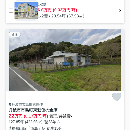
1-2階
6.6万円 (0.32万円/坪)
1-2階 / 20.54坪 (67.93㎡)
倉庫
丹波市市島町東勅使
丹波市市島町東勅使の倉庫
22
万円 (0.17万円/坪)
管理/共益費-
127.85坪 (422.66㎡) /築33年 /-
福知山線「市島」駅 徒歩13分