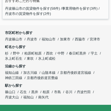
おすすめこだわり特集
丹波篠山市の賃貸物件を探す(58件)
事業用物件を探す(3件)
丹波市の賃貸物件を探す(2件)
市区町村から探す
丹波篠山市
丹波市
福知山市
加東市
西脇市
宮津市
町名から探す
杉
野中
柏原町柏原
西吹
中野
春日町黒井
宇土
氷上町石生
東吹
氷上町成松
沿線から探す
福知山線
加古川線
山陰本線
京都丹後鉄道宮福線
神鉄三田線
京都丹後鉄道宮豊線
駅から探す
篠山口
石生
黒井
柏原
市島
谷川
丹波竹田
丹波大山
福知山
南矢代