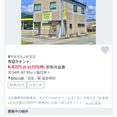
丹波市氷上町市辺
市辺テナント
6.6
万円 (0.32万円/坪)
管理/共益費-
20.54坪 (67.93㎡) /築21年 /-
福知山線「石生」駅 徒歩40分
駐車2台可
公共下水
北近畿豊岡自動車道 氷上ICやゆめタウンもほど近い立地です！駐車場
は2台月額10,000円で敷地内にお借り頂けます！トイ...
もっと見る
募集中の物件