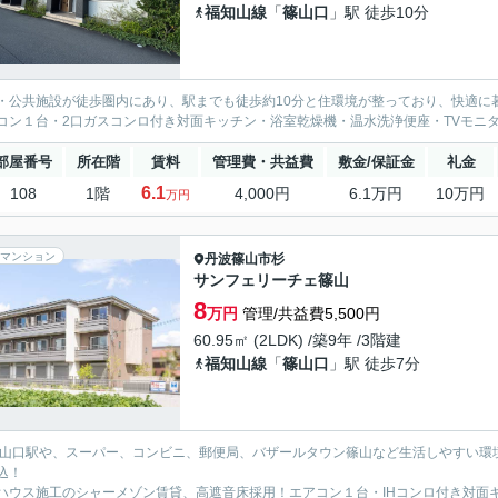
福知山線
「
篠山口
」駅 徒歩10分
・公共施設が徒歩圏内にあり、駅までも徒歩約10分と住環境が整っており、快適に
コン１台・2口ガスコンロ付き対面キッチン・浴室乾燥機・温水洗浄便座・TVモニ
部屋番号
所在階
賃料
管理費・共益費
敷金/保証金
礼金
6.1
108
1階
4,000円
6.1万円
10万円
万円
マンション
丹波篠山市
杉
サンフェリーチェ篠山
8
万円
管理/共益費5,500円
60.95㎡ (2LDK) /築9年 /3階建
福知山線
「
篠山口
」駅 徒歩7分
篠山口駅や、スーパー、コンビニ、郵便局、バザールタウン篠山など生活しやすい環
込！
ハウス施工のシャーメゾン賃貸、高遮音床採用！エアコン１台・IHコンロ付き対面