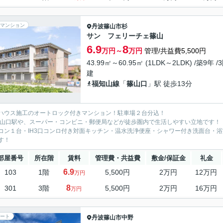
マンション
丹波篠山市
杉
サン フェリーチェ篠山
6.9
8
万円～
万円
管理/共益費5,500円
43.99㎡～60.95㎡ (1LDK～2LDK) /築9年 /
建
福知山線
「
篠山口
」駅 徒歩13分
ハウス施工のオートロック付きマンション！駐車場２台分込！
篠山口駅や、スーパー・コンビニ・郵便局などが徒歩圏内で生活しやすい立地です！
コン１台・IH3口コンロ付き対面キッチン・温水洗浄便座・シャワー付き洗面台・
す！
部屋番号
所在階
賃料
管理費・共益費
敷金/保証金
礼金
6.9
103
1階
5,500円
2万円
12万円
万円
8
301
3階
5,500円
2万円
16万円
万円
ート
丹波篠山市
中野