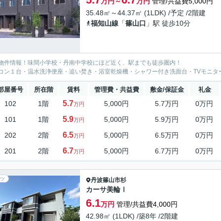
万円～
万円
管理/共益費5,000円
35.48㎡～44.37㎡ (1LDK) /予定 /2階建
福知山線
「
篠山口
」駅 徒歩10分
物件情報！味間小学校・丹南中学校にほど近く、駅までも徒歩圏内！
コン１台・温水洗浄便座・追い焚き・浴室乾燥機・シャワー付き洗面台・TVモニタ
部屋番号
所在階
賃料
管理費・共益費
敷金/保証金
礼金
5.7
102
1階
5,000円
5.7万円
0万円
万円
5.9
101
1階
5,000円
5.9万円
0万円
万円
6.5
202
2階
5,000円
6.5万円
0万円
万円
6.7
201
2階
5,000円
6.7万円
0万円
万円
ツ
丹波篠山市
杉
カーサ美輪Ⅰ
6.1
万円
管理/共益費4,000円
42.98㎡ (1LDK) /築8年 /2階建