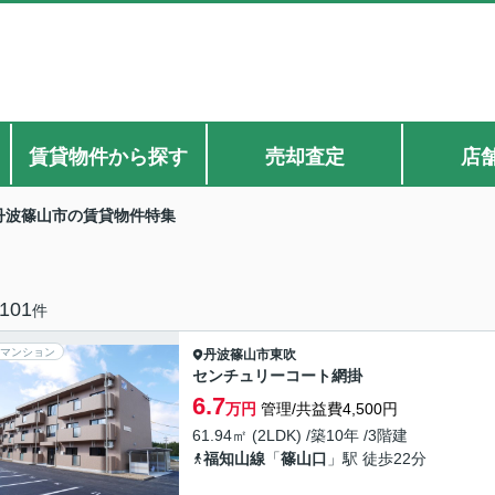
賃貸物件から探す
売却査定
店
丹波篠山市の賃貸物件特集
101
件
マンション
丹波篠山市
東吹
センチュリーコート網掛
6.7
万円
管理/共益費4,500円
61.94㎡ (2LDK) /築10年 /3階建
福知山線
「
篠山口
」駅 徒歩22分