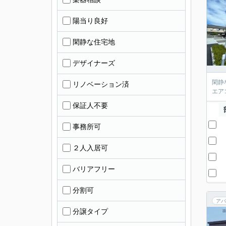
陽当り良好
閑静な住宅地
デザイナーズ
閑静
リノベーション済
エア
保証人不要
事務所可
２人入居可
バリアフリー
分割可
アパ
分譲タイプ