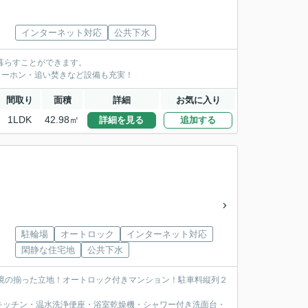
インターネット対応
公共下水
暮らすことができます。
ターホン・追い焚きなど設備も充実！
間取り
面積
詳細
お気に入り
1LDK
42.98㎡
詳細を見る
追加する
駐輪場
オートロック
インターネット対応
閑静な住宅地
公共下水
境の揃った立地！オートロック付きマンション！駐車料縦列２
キッチン・温水洗浄便座・浴室乾燥機・シャワー付き洗面台・