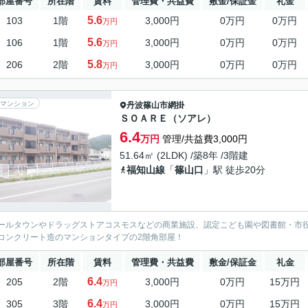
部屋番号
所在階
賃料
管理費・共益費
敷金/保証金
礼金
5.6
103
1階
3,000円
0万円
0万円
万円
5.6
106
1階
3,000円
0万円
0万円
万円
5.8
206
2階
3,000円
0万円
0万円
万円
マンション
丹波篠山市
網掛
ＳＯＡＲＥ（ソアレ）
6.4
万円
管理/共益費3,000円
51.64㎡ (2LDK) /築8年 /3階建
福知山線
「
篠山口
」駅 徒歩20分
ールタウンやドラッグストアコスモスなどの商業施設、認定こども園や図書館・市
コンクリート造のマンションタイプの2階角部屋！
部屋番号
所在階
賃料
管理費・共益費
敷金/保証金
礼金
6.4
205
2階
3,000円
0万円
15万円
万円
6.4
305
3階
3,000円
0万円
15万円
万円