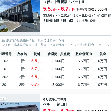
（仮）中野新築アパートⅡ
5.5
6.7
万円～
万円
管理/共益費5,000円
33.56㎡～42.81㎡ (1K～1LDK) /予定 /2階建
福知山線
「
篠山口
」駅 徒歩10分
な住宅地内の新築物件情報！駅まで徒歩約１０分！
コン１台・温水洗浄便座・追い焚き・浴室乾燥機・シャワー付き洗面台・TVモニタ
部屋番号
所在階
賃料
管理費・共益費
敷金/保証金
礼金
5.5
102
1階
5,000円
5.5万円
0万円
万円
5.7
101
1階
5,000円
5.7万円
0万円
万円
6.5
202
2階
5,000円
6.5万円
0万円
万円
6.7
201
2階
5,000円
6.7万円
0万円
万円
ート
丹波篠山市
中野
べルード篠山口
5.7
6.7