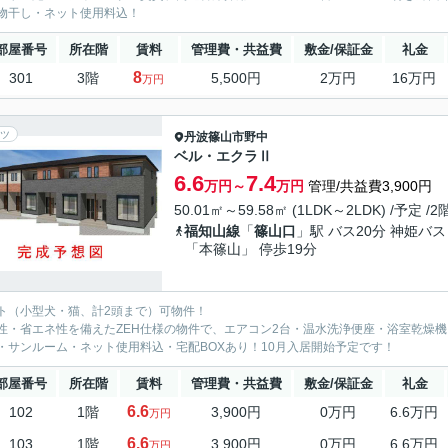
物干し・ネット使用料込！
部屋番号
所在階
賃料
管理費・共益費
敷金/保証金
礼金
8
301
3階
5,500円
2万円
16万円
万円
ツ
丹波篠山市
野中
ベル・エクラⅡ
6.6
7.4
万円～
万円
管理/共益費3,900円
50.01㎡～59.58㎡ (1LDK～2LDK) /予定 /
福知山線
「
篠山口
」駅 バス20分 神姫バス
「本篠山」 停歩19分
ト（小型犬・猫、計2頭まで）可物件！
性・省エネ性を備えたZEH仕様の物件で、エアコン2台・温水洗浄便座・浴室乾燥機
・サンルーム・ネット使用料込・宅配BOXあり！10月入居開始予定です！
部屋番号
所在階
賃料
管理費・共益費
敷金/保証金
礼金
6.6
102
1階
3,900円
0万円
6.6万円
万円
6.6
103
1階
3,900円
0万円
6.6万円
万円