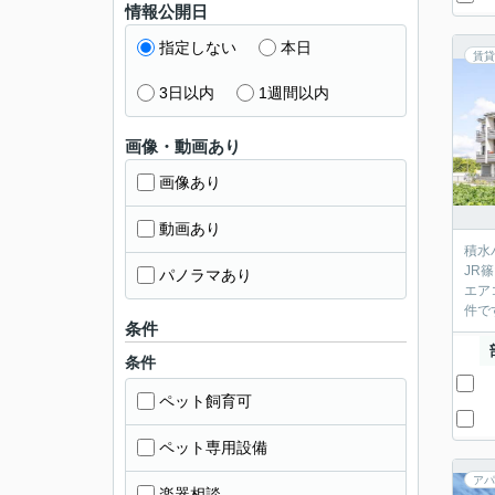
情報公開日
指定しない
本日
賃貸
3日以内
1週間以内
画像・動画あり
画像あり
動画あり
積水
JR
パノラマあり
エア
件で
条件
条件
ペット飼育可
ペット専用設備
アパ
楽器相談