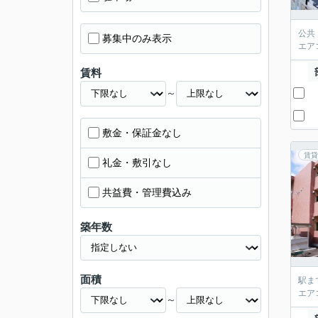
公共
募集中のみ表示
エア
賃料
～
敷金・保証金なし
賃貸
礼金・敷引なし
共益費・管理費込み
築年数
面積
駅ま
エア
～