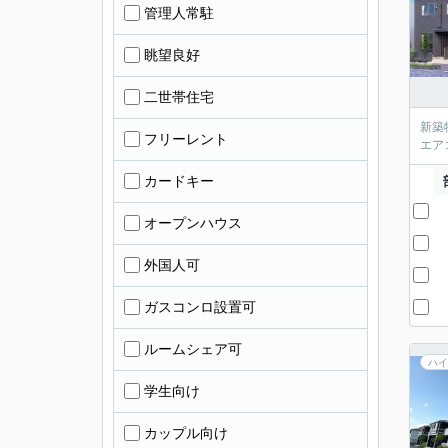
管理人常駐
眺望良好
二世帯住宅
新築
フリーレント
エア
カードキー
オープンハウス
外国人可
ガスコンロ設置可
ルームシェア可
ハイ
学生向け
カップル向け