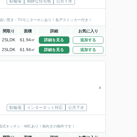
駐輪場
閑静な住宅地
公共下水
追い焚き・TVモニターホンあり！各戸ストッカー付き！
間取り
面積
詳細
お気に入り
2SLDK
61.94㎡
詳細を見る
追加する
2SLDK
61.94㎡
詳細を見る
追加する
駐輪場
インターネット対応
公共下水
面式キッチン・WICあり！南向きの物件です！