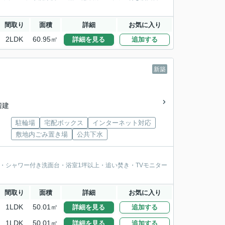
間取り
面積
詳細
お気に入り
2LDK
60.95㎡
詳細を見る
追加する
新築
2階建
駐輪場
宅配ボックス
インターネット対応
敷地内ごみ置き場
公共下水
・シャワー付き洗面台・浴室1坪以上・追い焚き・TVモニター
間取り
面積
詳細
お気に入り
1LDK
50.01㎡
詳細を見る
追加する
1LDK
50.01㎡
詳細を見る
追加する