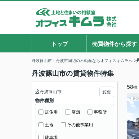
トップ
売買物件から探す
丹波篠山市・丹波市周辺の不動産ならオフィスキムラへ
丹波篠山市の賃貸物件特集
58
棟
丹波篠山市
変更
賃貸
物件種別
居住用
店舗
事務所
土地
その他事業用
駐車場