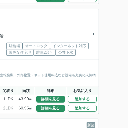
3階
駐輪場
オートロック
インターネット対応
閑静な住宅地
駐車2台可
公共下水
浴室乾燥機・外部物置・ネット使用料込など設備も充実の人気物
間取り
面積
詳細
お気に入り
1LDK
43.99㎡
詳細を見る
追加する
2LDK
60.95㎡
詳細を見る
追加する
新築