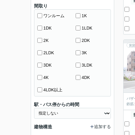
間取り
ワンルーム
1K
1DK
1LDK
2K
2DK
賃貸
2LDK
3K
3DK
3LDK
4K
4DK
4LDK以上
バザ
駅・バス停からの時間
鉄筋
建物構造
追加する