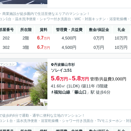
・商業施設が徒歩圏内で生活至便なエリアのマンション！
コン1台・温水洗浄便座・シャワー付き洗面台・WIC・対面キッチン・浴室乾燥機・
部屋番号
所在階
賃料
管理費・共益費
敷金/保証金
礼金
6.7
202
2階
4,500円
0万円
10万円
万円
6.7
302
3階
4,500円
0万円
10万円
万円
マンション
丹波篠山市
杉
ソレイユ51
5.6
5.8
万円～
万円
管理/共益費3,000円
41.60㎡ (1LDK) /築11年 /3階建
福知山線
「
篠山口
」駅 徒歩6分
で徒歩約6分で通勤・通学に便利な立地のマンション！
コン１台・温水洗浄便座・浴室乾燥機・シャワー付き洗面台・TVモニターホン・対