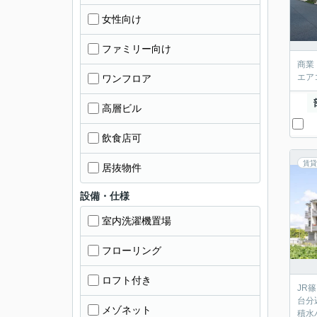
女性向け
ファミリー向け
商業
エア
ワンフロア
高層ビル
飲食店可
賃貸
居抜物件
設備・仕様
室内洗濯機置場
フローリング
ロフト付き
JR
台分
メゾネット
積水