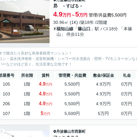
昴 －すばる－
4.9
5
万円～
万円
管理/共益費5,500円
30.96㎡ (1K) /築18年 /2階建
福知山線
「
篠山口
」駅 バス18分 「本篠
山」 停歩11分
きで陽当たり良好な単身者様用マンション！
コン・温水洗浄便座・浴室乾燥機・シャワー付き洗面台・照明・TVモニターホンな
パーなどがほど近く、生活至便な立地です！
部屋番号
所在階
賃料
管理費・共益費
敷金/保証金
礼金
4.9
105
1階
5,500円
4.9万円
0万円
万円
4.9
103
1階
5,500円
4.9万円
0万円
万円
4.9
206
1階
5,500円
4.9万円
0万円
万円
5
107
1階
5,500円
5万円
0万円
万円
ツ
丹波篠山市
西新町