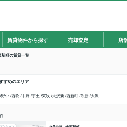
賃貸物件から探す
売却査定
店
西新町の賃貸一覧
すすめのエリア
/
野中
/
西吹
/
中野
/
宇土
/
東吹
/
大沢新
/
西新町
/
吹新
/
大沢
件
マンション
丹波篠山市
西新町