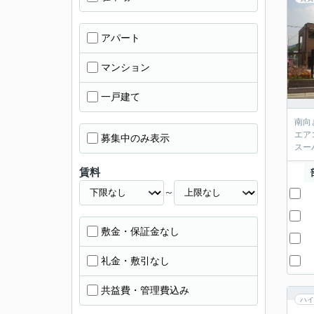
アパート
マンション
一戸建て
南向
エア
募集中のみ表示
スー
賃料
～
敷金・保証金なし
礼金・敷引なし
共益費・管理費込み
ハイ