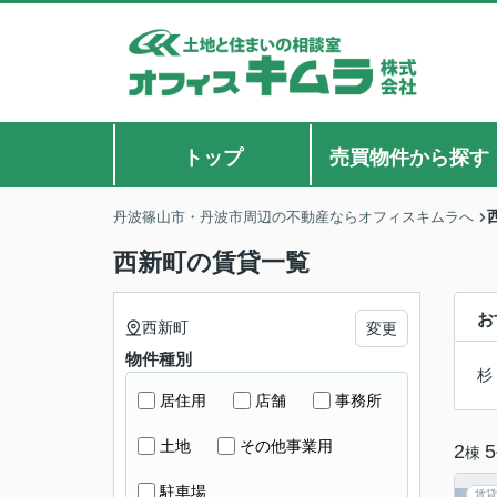
トップ
売買物件から探す
丹波篠山市・丹波市周辺の不動産ならオフィスキムラへ
西新町の賃貸一覧
お
西新町
変更
物件種別
杉
居住用
店舗
事務所
土地
その他事業用
2
5
棟
駐車場
賃貸