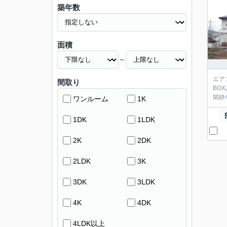
築年数
面積
～
エア
間取り
BO
閑静
ワンルーム
1K
1DK
1LDK
2K
2DK
2LDK
3K
3DK
3LDK
4K
4DK
4LDK以上