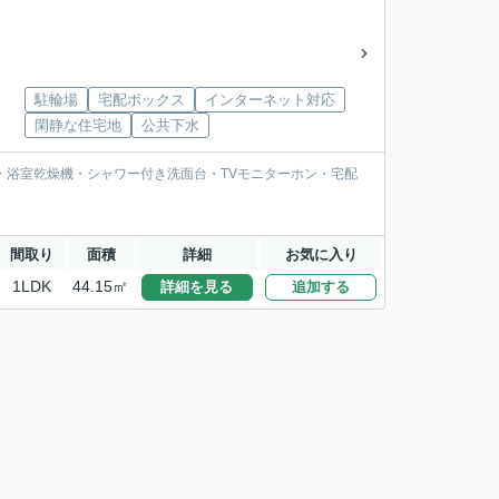
駐輪場
宅配ボックス
インターネット対応
閑静な住宅地
公共下水
・浴室乾燥機・シャワー付き洗面台・TVモニターホン・宅配
間取り
面積
詳細
お気に入り
1LDK
44.15㎡
詳細を見る
追加する