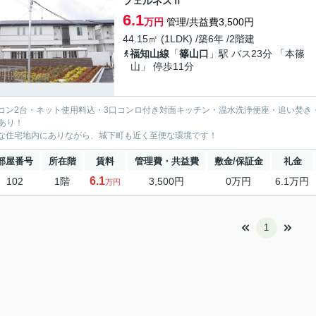
フェルネスⅡ
6.1
万円
管理/共益費3,500円
44.15㎡ (1LDK) /築6年 /2階建
福知山線
「
篠山口
」駅 バス23分 「本篠
山」 停歩11分
コン2台・ネット使用料込・3口コンロ付き対面キッチン・温水洗浄便座・追い焚き
Xあり！
な住宅地内にありながら、城下町も近く至便な環境です！
部屋番号
所在階
賃料
管理費・共益費
敷金/保証金
礼金
6.1
102
1階
3,500円
0万円
6.1万円
万円
1