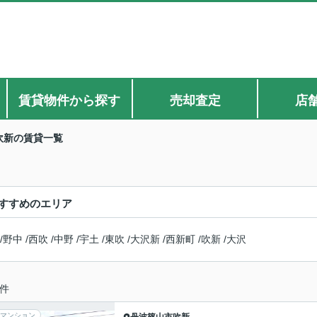
賃貸物件から探す
売却査定
店
吹新の賃貸一覧
すすめのエリア
/
野中
/
西吹
/
中野
/
宇土
/
東吹
/
大沢新
/
西新町
/
吹新
/
大沢
件
マンション
丹波篠山市
吹新