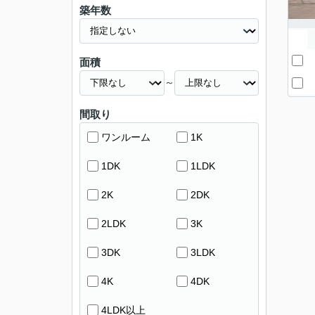
築年数
面積
～
間取り
ワンルーム
1K
1DK
1LDK
2K
2DK
2LDK
3K
3DK
3LDK
4K
4DK
4LDK以上