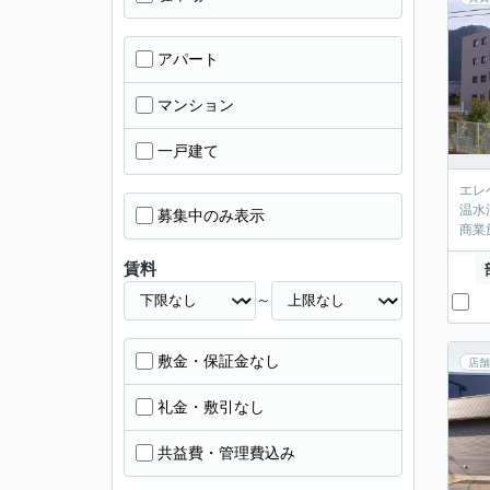
アパート
マンション
一戸建て
エレ
温水
募集中のみ表示
商業
賃料
～
敷金・保証金なし
店舗
礼金・敷引なし
共益費・管理費込み