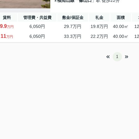
福知山線
「
篠山口
」駅 徒歩22分
賃料
管理費・共益費
敷金/保証金
礼金
面積
9.9
6,050円
29.7万円
19.8万円
40.00㎡
1
万円
11
6,050円
33.3万円
22.2万円
40.00㎡
1
万円
1