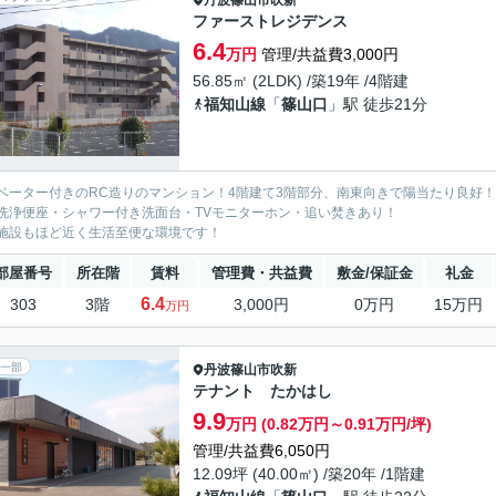
ファーストレジデンス
6.4
万円
管理/共益費3,000円
56.85㎡ (2LDK) /築19年 /4階建
福知山線
「
篠山口
」駅 徒歩21分
ベーター付きのRC造りのマンション！4階建て3階部分、南東向きで陽当たり良好！
洗浄便座・シャワー付き洗面台・TVモニターホン・追い焚きあり！
施設もほど近く生活至便な環境です！
部屋番号
所在階
賃料
管理費・共益費
敷金/保証金
礼金
6.4
303
3階
3,000円
0万円
15万円
万円
一部
丹波篠山市
吹新
テナント たかはし
9.9
万円 (0.82万円～0.91万円/坪)
管理/共益費6,050円
12.09坪 (40.00㎡) /築20年 /1階建