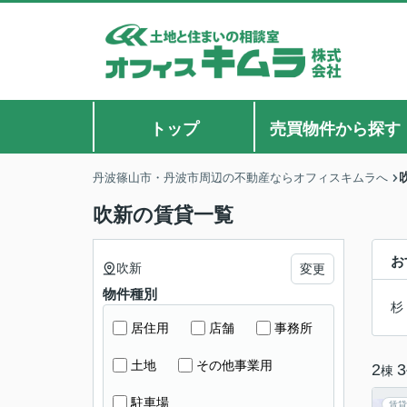
トップ
売買物件から探す
丹波篠山市・丹波市周辺の不動産ならオフィスキムラへ
吹新の賃貸一覧
お
吹新
変更
物件種別
杉
居住用
店舗
事務所
土地
その他事業用
2
3
棟
駐車場
賃貸