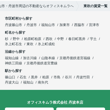
山市・丹波市周辺の不動産ならオフィスキムラへ
東吹の賃貸一覧
市区町村から探す
丹波篠山市
丹波市
福知山市
加東市
西脇市
宮津市
町名から探す
杉
野中
柏原町柏原
西吹
中野
春日町黒井
宇土
氷上町石生
東吹
氷上町成松
沿線から探す
福知山線
加古川線
山陰本線
京都丹後鉄道宮福線
神鉄三田線
京都丹後鉄道宮豊線
駅から探す
篠山口
石生
黒井
柏原
市島
谷川
丹波竹田
丹波大山
福知山
南矢代
オフィスキムラ株式会社 丹波本店