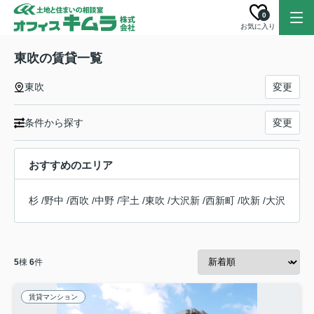
0
お気に入り
東吹の賃貸一覧
東吹
変更
条件から探す
変更
おすすめのエリア
杉
/
野中
/
西吹
/
中野
/
宇土
/
東吹
/
大沢新
/
西新町
/
吹新
/
大沢
5
棟
6
件
賃貸マンション