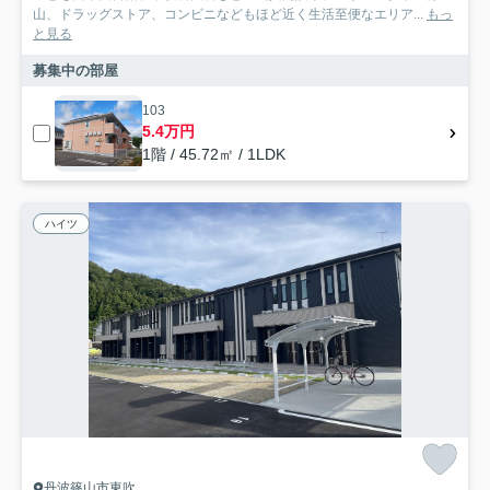
山、ドラッグストア、コンビニなどもほど近く生活至便なエリア...
もっ
と見る
募集中の部屋
103
5.4万円
1階 / 45.72㎡ / 1LDK
ハイツ
丹波篠山市東吹