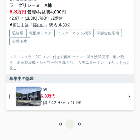
ラ グリシーヌ A棟
6.3
万円
管理/共益費4,000円
42.97㎡ (1LDK) /築3年 /2階建
福知山線「篠山口」駅 徒歩30分
駐輪場
宅配ボックス
インターネット対応
閑静な住宅地
公共下水
エアコン１台・2口コンロ付き対面キッチン・温水洗浄便座・追い焚
き・浴室乾燥機・シャワー付き洗面台・TVモニターホン・宅配...
もっと
見る
募集中の部屋
105
6.3万円
1階 / 42.97㎡ / 1LDK
1