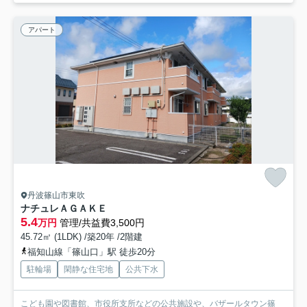
アパート
丹波篠山市東吹
ナチュレＡＧＡＫＥ
5.4
万円
管理/共益費3,500円
45.72㎡ (1LDK) /築20年 /2階建
福知山線「篠山口」駅 徒歩20分
駐輪場
閑静な住宅地
公共下水
こども園や図書館、市役所支所などの公共施設や、バザールタウン篠