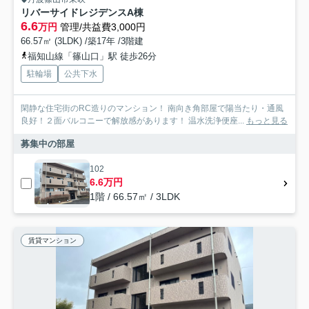
リバーサイドレジデンスA棟
6.6
万円
管理/共益費3,000円
66.57㎡ (3LDK) /築17年 /3階建
福知山線「篠山口」駅 徒歩26分
駐輪場
公共下水
閑静な住宅街のRC造りのマンション！ 南向き角部屋で陽当たり・通風
良好！２面バルコニーで解放感があります！ 温水洗浄便座...
もっと見る
募集中の部屋
102
6.6万円
1階 / 66.57㎡ / 3LDK
賃貸マンション