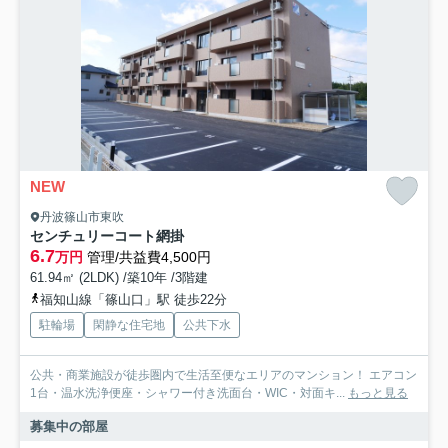
NEW
丹波篠山市東吹
センチュリーコート網掛
6.7
万円
管理/共益費4,500円
61.94㎡ (2LDK) /築10年 /3階建
福知山線「篠山口」駅 徒歩22分
駐輪場
閑静な住宅地
公共下水
公共・商業施設が徒歩圏内で生活至便なエリアのマンション！ エアコン
1台・温水洗浄便座・シャワー付き洗面台・WIC・対面キ...
もっと見る
募集中の部屋