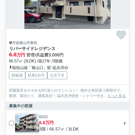
丹波篠山市東吹
リバーサイドレジデンス
6.6
万円
管理/共益費3,000円
66.57㎡ (3LDK) /築17年 /3階建
福知山線「篠山口」駅 徒歩26分
駐輪場
駐車2台可
公共下水
田園風景をのぞめるRC造りのマンション！ 南向き角部屋３階部分で、
眺望、陽当たり、通風良好！ 温水洗浄便座・シャワー付き...
もっと見る
募集中の部屋
B302
6.6万円
3階 / 66.57㎡ / 3LDK