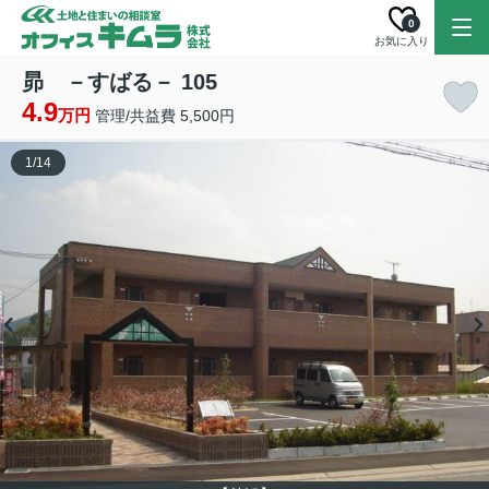
0
お気に入り
昴 －すばる－ 105
4.9
万円
管理/共益費 5,500円
1
/
14