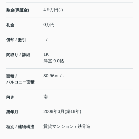
4.9万円(-)
敷金(保証金)
0万円
礼金
- / -
償却 / 敷引
1K
間取り / 詳細
洋室 9.0帖
30.96㎡ / -
面積 /
バルコニー面積
南
向き
2008年3月(築18年)
築年月
賃貸マンション / 鉄骨造
種別 / 建物構造