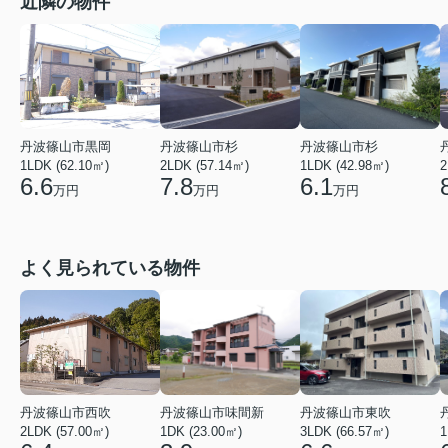
近隣の物件
丹波篠山市黒岡
丹波篠山市杉
丹波篠山市杉
1LDK (62.10㎡)
1LDK (42.98㎡)
2
2LDK (57.14㎡)
6.6
6.1
7.8
万円
万円
万円
よく見られている物件
丹波篠山市西吹
丹波篠山市味間新
丹波篠山市東吹
2LDK (57.00㎡)
1DK (23.00㎡)
3LDK (66.57㎡)
1