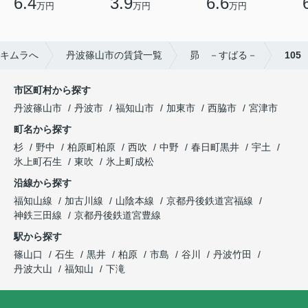
6.4
3.9
6.6
万円
万円
万円
キムラへ
丹波篠山市の賃貸一覧
昴 －すばる－
105
市区町村から探す
丹波篠山市
丹波市
福知山市
加東市
西脇市
宮津市
町名から探す
杉
野中
柏原町柏原
西吹
中野
春日町黒井
宇土
氷上町石生
東吹
氷上町成松
沿線から探す
福知山線
加古川線
山陰本線
京都丹後鉄道宮福線
神鉄三田線
京都丹後鉄道宮豊線
駅から探す
篠山口
石生
黒井
柏原
市島
谷川
丹波竹田
丹波大山
福知山
下滝