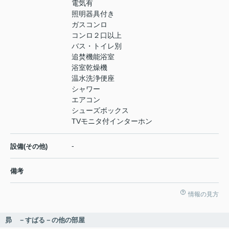
電気有
照明器具付き
ガスコンロ
コンロ２口以上
バス・トイレ別
追焚機能浴室
浴室乾燥機
温水洗浄便座
シャワー
エアコン
シューズボックス
TVモニタ付インターホン
-
設備(その他)
備考
情報の見方
昴 －すばる－の他の部屋