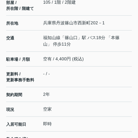
105 / 1階 / 2階建
部屋 /
所在階 / 階建て
兵庫県
丹波篠山市
西新町
202－1
所在地
福知山線
「
篠山口
」駅 バス18分 「本篠
交通
山」 停歩11分
空有 / 4,400円 (税込)
駐車場 / 月額
- / -
更新料 /
更新事務手数料
2年
契約期間
空家
現況
即時
入居可能日