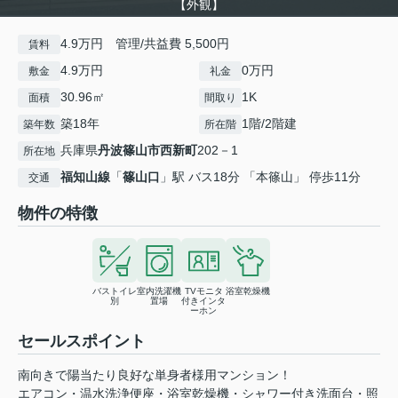
【外観】
4.9万円 管理/共益費 5,500円
賃料
4.9万円
0万円
敷金
礼金
30.96㎡
1K
面積
間取り
築18年
1階/2階建
築年数
所在階
兵庫県
丹波篠山市
西新町
202－1
所在地
福知山線
「
篠山口
」駅 バス18分 「本篠山」 停歩11分
交通
物件の特徴
バストイレ
室内洗濯機
TVモニタ
浴室乾燥機
別
置場
付きインタ
ーホン
セールスポイント
南向きで陽当たり良好な単身者様用マンション！
エアコン・温水洗浄便座・浴室乾燥機・シャワー付き洗面台・照