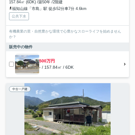
157.84㎡ (6DK) /築50年 /2階建
福知山線「市島」駅 徒歩52分車7分 4.6km
公共下水
有機農業の里・自然豊かな環境で心豊かなスローライフを始めません
か？
販売中の物件
500万円
- / 157.84㎡ / 6DK
中古一戸建