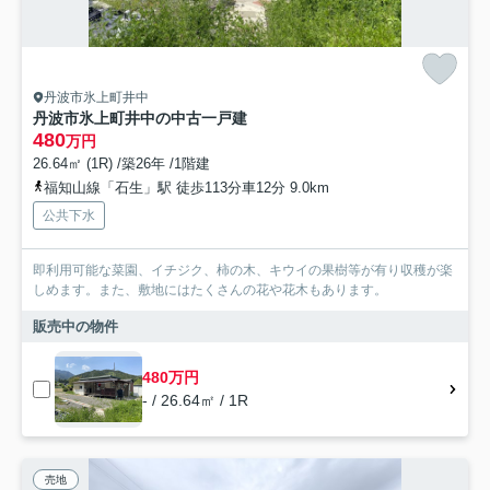
丹波市氷上町井中
丹波市氷上町井中の中古一戸建
480
万円
26.64㎡ (1R) /築26年 /1階建
福知山線「石生」駅 徒歩113分車12分 9.0km
公共下水
即利用可能な菜園、イチジク、柿の木、キウイの果樹等が有り収穫が楽
しめます。また、敷地にはたくさんの花や花木もあります。
販売中の物件
480万円
- / 26.64㎡ / 1R
売地