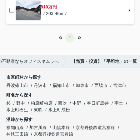
810万円
- / 203.46㎡ / -
1
の不動産ならオフィスキムラへ
【売買・投資】「平坦地」の一覧
市区町村から探す
丹波篠山市
丹波市
福知山市
加東市
西脇市
宮津市
町名から探す
杉
野中
柏原町柏原
西吹
中野
春日町黒井
宇土
氷上町石生
東吹
氷上町成松
沿線から探す
福知山線
加古川線
山陰本線
京都丹後鉄道宮福線
神鉄三田線
京都丹後鉄道宮豊線