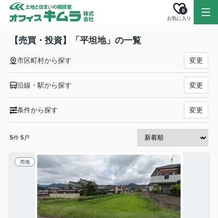
0
お気に入り
【売買・投資】「平坦地」の一覧
市区町村から探す
変更
沿線・駅から探す
変更
条件から探す
変更
5
件
5
戸
売地