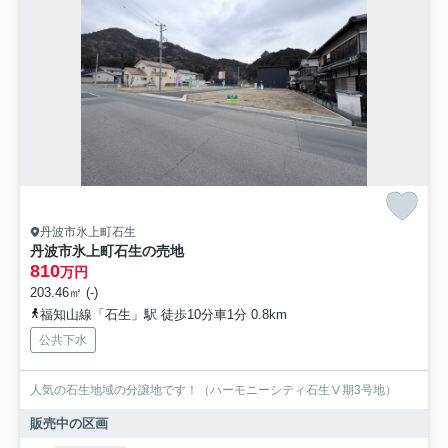
丹波市氷上町石生
丹波市氷上町石生の売地
810
万円
203.46㎡ (-)
福知山線「石生」駅 徒歩10分車1分 0.8km
公共下水
人気の石生地域の分譲地です！（ハーモニーシティ石生Ⅴ期3号地）
販売中の区画