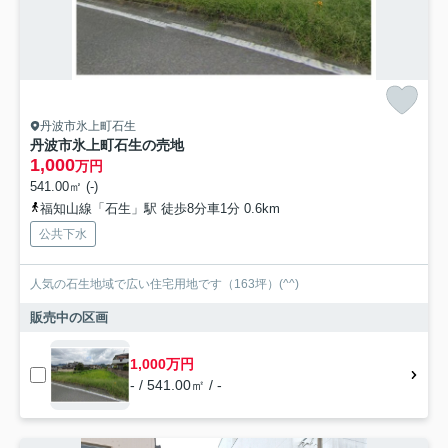
丹波市氷上町石生
丹波市氷上町石生の売地
1,000
万円
541.00㎡ (-)
福知山線「石生」駅 徒歩8分車1分 0.6km
公共下水
人気の石生地域で広い住宅用地です（163坪）(^^)
販売中の区画
1,000万円
- / 541.00㎡ / -