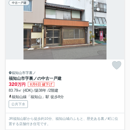
中古一戸建
福知山市字裏ノ
福知山市字裏ノの中古一戸建
320
万円
8月6日 値下げ
83.79㎡ (4DK) /築38年 /2階建
福知山線「福知山」駅 徒歩8分
公共下水
JR福知山駅から徒歩約10分、福知山城のふもと、歴史ある裏ノ町に位
置する店舗付き住宅です。