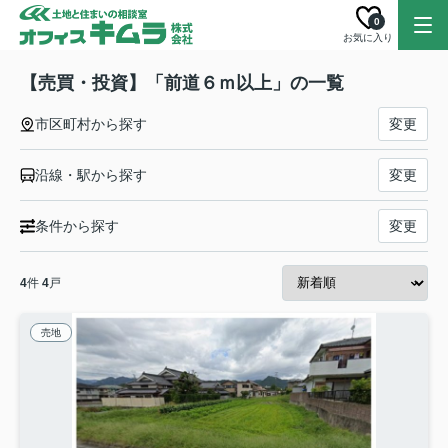
0
お気に入り
【売買・投資】「前道６ｍ以上」の一覧
市区町村から探す
変更
沿線・駅から探す
変更
条件から探す
変更
4
件
4
戸
売地