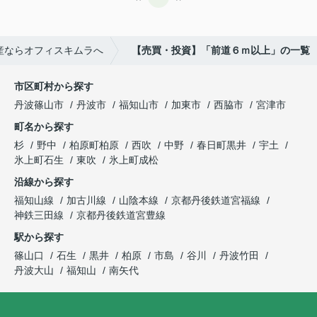
産ならオフィスキムラへ
【売買・投資】「前道６ｍ以上」の一覧
市区町村から探す
丹波篠山市
丹波市
福知山市
加東市
西脇市
宮津市
町名から探す
杉
野中
柏原町柏原
西吹
中野
春日町黒井
宇土
氷上町石生
東吹
氷上町成松
沿線から探す
福知山線
加古川線
山陰本線
京都丹後鉄道宮福線
神鉄三田線
京都丹後鉄道宮豊線
駅から探す
篠山口
石生
黒井
柏原
市島
谷川
丹波竹田
丹波大山
福知山
南矢代