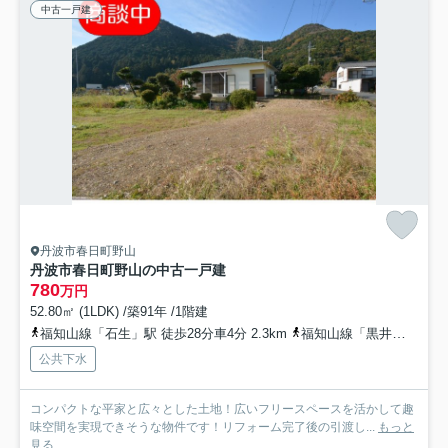
中古一戸建
丹波市春日町野山
丹波市春日町野山の中古一戸建
780
万円
52.80㎡ (1LDK) /築91年 /1階建
福知山線「石生」駅 徒歩28分車4分 2.3km
福知山線「黒井」駅 徒歩41分
公共下水
コンパクトな平家と広々とした土地！広いフリースペースを活かして趣
味空間を実現できそうな物件です！リフォーム完了後の引渡し...
もっと
見る