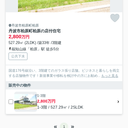
丹波市柏原町柏原
丹波市柏原町柏原の店付住宅
2,800
万円
527.29㎡ (2LDK) /築33年 /3階建
福知山線「柏原」駅 徒歩5分
公共下水
国道176号線沿い、3階建てのガラス張り店舗。ビジネスと暮らしを両立
する店舗物件です！新規事業や移転を検討中の方にお勧め...
もっと見る
販売中の物件
1-3階
2,800万円
1-3階 / 527.29㎡ / 2SLDK
1