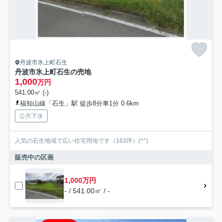
丹波市氷上町石生
丹波市氷上町石生の売地
1,000
万円
541.00㎡ (-)
福知山線「石生」駅 徒歩8分車1分 0.6km
公共下水
人気の石生地域で広い住宅用地です（163坪）(^^)
販売中の区画
1,000万円
- / 541.00㎡ / -