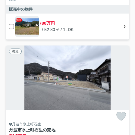
販売中の物件
780万円
- / 52.80㎡ / 1LDK
売地
丹波市氷上町石生
丹波市氷上町石生の売地