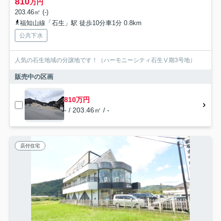
810
万円
203.46㎡ (-)
福知山線「石生」駅 徒歩10分車1分 0.8km
公共下水
人気の石生地域の分譲地です！（ハーモニーシティ石生Ⅴ期3号地）
販売中の区画
810万円
- / 203.46㎡ / -
店付住宅