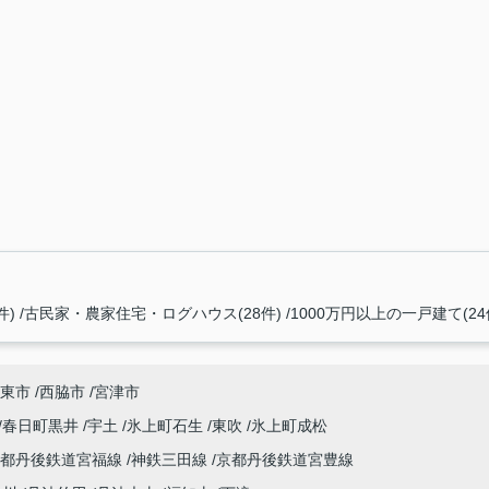
件)
古民家・農家住宅・ログハウス(28件)
1000万円以上の一戸建て(24
東市
西脇市
宮津市
春日町黒井
宇土
氷上町石生
東吹
氷上町成松
京都丹後鉄道宮福線
神鉄三田線
京都丹後鉄道宮豊線