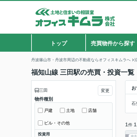
トップ
売買物件から探す
丹波篠山市・丹波市周辺の不動産ならオフィスキムラへ
福知山線 三田駅の売買・投資一覧
お
三田
変更
物件種別
石
戸建
土地
店舗
ビル・その他
1
1
件
投資用
中古