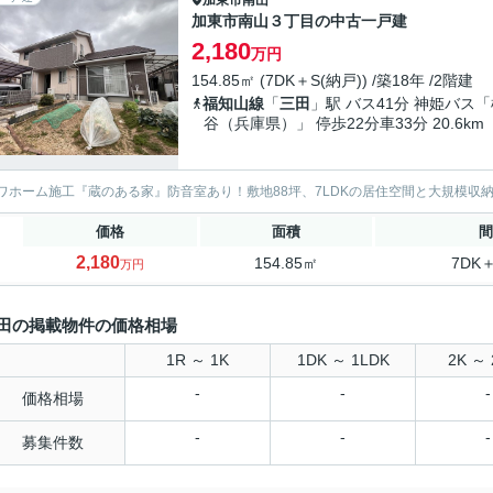
加東市南山３丁目の中古一戸建
2,180
万円
154.85㎡ (7DK＋S(納戸)) /築18年 /2階建
福知山線
「
三田
」駅 バス41分 神姫バス
谷（兵庫県）」 停歩22分車33分 20.6km
ワホーム施工『蔵のある家』防音室あり！敷地88坪、7LDKの居住空間と大規模収
価格
面積
間
2,180
154.85㎡
7DK
万円
田の掲載物件の価格相場
1R ～ 1K
1DK ～ 1LDK
2K ～ 
-
-
-
価格相場
-
-
-
募集件数