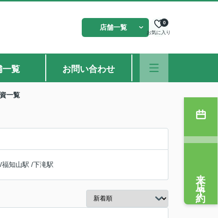
0
店舗一覧
お気に入り
舗一覧
お問い合わせ
投資一覧
/
福知山駅
/
下滝駅
来店予約