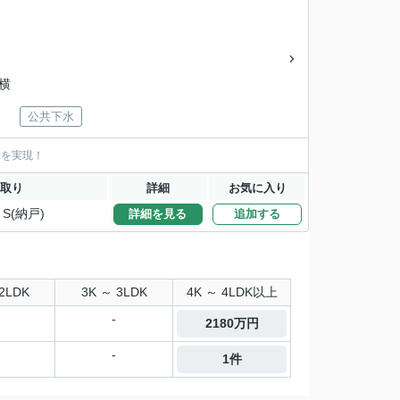
「横
公共下水
納を実現！
取り
詳細
お気に入り
＋S(納戸)
詳細を見る
追加する
2LDK
3K ～ 3LDK
4K ～ 4LDK以上
-
2180万円
-
1件