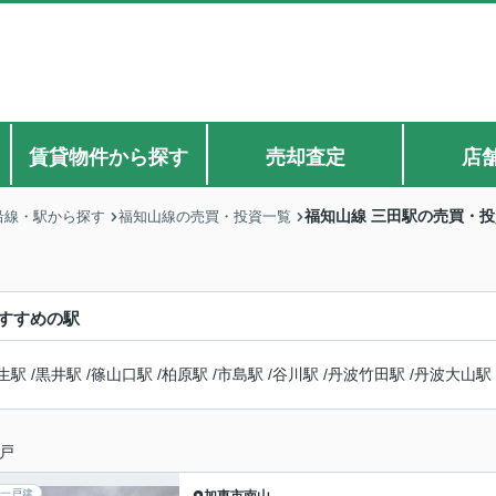
賃貸物件から探す
売却査定
店
福知山線 三田駅の売買・
沿線・駅から探す
福知山線の売買・投資一覧
すすめの駅
生駅
/
黒井駅
/
篠山口駅
/
柏原駅
/
市島駅
/
谷川駅
/
丹波竹田駅
/
丹波大山駅
戸
一戸建
加東市
南山