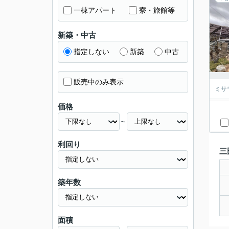
一棟アパート
寮・旅館等
新築・中古
指定しない
新築
中古
販売中のみ表示
ミサ
価格
～
利回り
三
築年数
面積