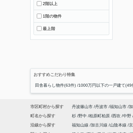
2階以上
1階の物件
最上階
おすすめこだわり特集
田舎暮らし物件(63件)
1000万円以下の一戸建て(49
市区町村から探す
丹波篠山市
丹波市
福知山市
加
町名から探す
杉
野中
柏原町柏原
西吹
中野
沿線から探す
福知山線
加古川線
山陰本線