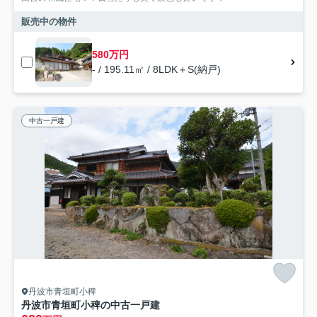
販売中の物件
580万円
- / 195.11㎡ / 8LDK＋S(納戸)
中古一戸建
丹波市青垣町小稗
丹波市青垣町小稗の中古一戸建