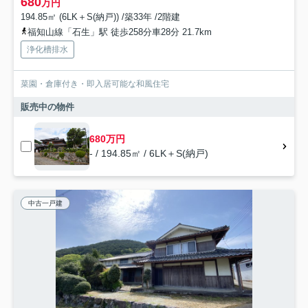
680
万円
194.85㎡ (6LK＋S(納戸)) /築33年 /2階建
福知山線「石生」駅 徒歩258分車28分 21.7km
浄化槽排水
菜園・倉庫付き・即入居可能な和風住宅
販売中の物件
680万円
- / 194.85㎡ / 6LK＋S(納戸)
中古一戸建