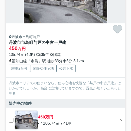
丹波市市島町与戸
丹波市市島町与戸の中古一戸建
450
万円
105.74㎡ (4DK) /築35年 /2階建
福知山線「市島」駅 徒歩33分車5分 3.1km
駐車2台可
閑静な住宅地
公共下水
丹波市エリアでの住まいなら、住み心地も快適な「与戸の中古戸建」は
いかがでしょうか。高台に立地していますので、湿気が無くい...
もっと
見る
販売中の物件
450万円
- / 105.74㎡ / 4DK