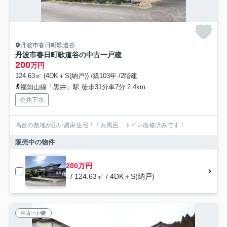
丹波市春日町歌道谷
丹波市春日町歌道谷の中古一戸建
200
万円
124.63㎡ (4DK＋S(納戸)) /築103年 /2階建
福知山線「黒井」駅 徒歩31分車7分 2.4km
公共下水
高台の敷地が広い農家住宅！！お風呂、トイレ改修済みです！
販売中の物件
200万円
- / 124.63㎡ / 4DK＋S(納戸)
中古一戸建