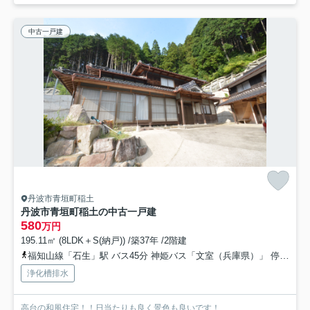
中古一戸建
丹波市青垣町稲土
丹波市青垣町稲土の中古一戸建
580
万円
195.11㎡ (8LDK＋S(納戸)) /築37年 /2階建
福知山線「石生」駅 バス45分 神姫バス「文室（兵庫県）」 停歩40分車25分 19.9km
浄化槽排水
高台の和風住宅！！日当たりも良く景色も良いです！