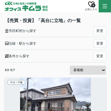
0
お気に入り
【売買・投資】「高台に立地」の一覧
市区町村から探す
変更
沿線・駅から探す
変更
条件から探す
変更
5
件
5
戸
中古一戸建