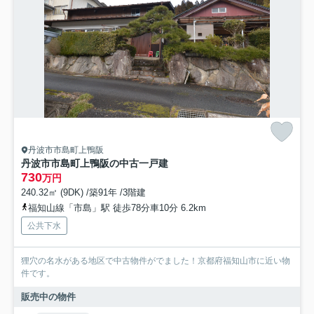
丹波市市島町上鴨阪
丹波市市島町上鴨阪の中古一戸建
730
万円
240.32㎡ (9DK) /築91年 /3階建
福知山線「市島」駅 徒歩78分車10分 6.2km
公共下水
狸穴の名水がある地区で中古物件がでました！京都府福知山市に近い物
件です。
販売中の物件