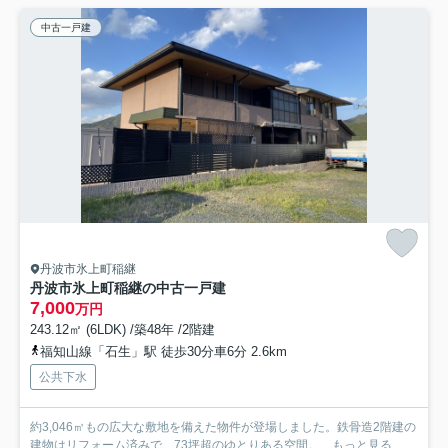
中古一戸建
丹波市氷上町稲継
丹波市氷上町稲継の中古一戸建
7,000
万円
243.12㎡ (6LDK) /築48年 /2階建
福知山線「石生」駅 徒歩30分車6分 2.6km
公共下水
約3,046㎡もの広大な敷地を備えた物件が登場しました。鉄骨造2階建の
建物はリフォーム済みで、73坪超のゆとりある空間。...
もっと見る