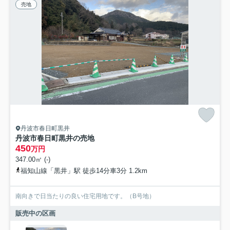
売地
丹波市春日町黒井
丹波市春日町黒井の売地
450
万円
347.00㎡ (-)
福知山線「黒井」駅 徒歩14分車3分 1.2km
南向きで日当たりの良い住宅用地です。（B号地）
販売中の区画