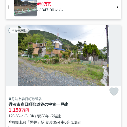
450万円
- / 347.00㎡ / -
中古一戸建
丹波市春日町歌道谷
丹波市春日町歌道谷の中古一戸建
1,150
万円
126.85㎡ (5LDK) /築53年 /2階建
福知山線「黒井」駅 徒歩35分車6分 3.1km