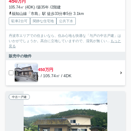
450
万円
105.74㎡ (4DK) /築35年 /2階建
福知山線「市島」駅 徒歩33分車5分 3.1km
駐車2台可
閑静な住宅地
公共下水
丹波市エリアでの住まいなら、住み心地も快適な「与戸の中古戸建」は
いかがでしょうか。高台に立地していますので、湿気が無くい...
もっと
見る
販売中の物件
450万円
- / 105.74㎡ / 4DK
中古一戸建