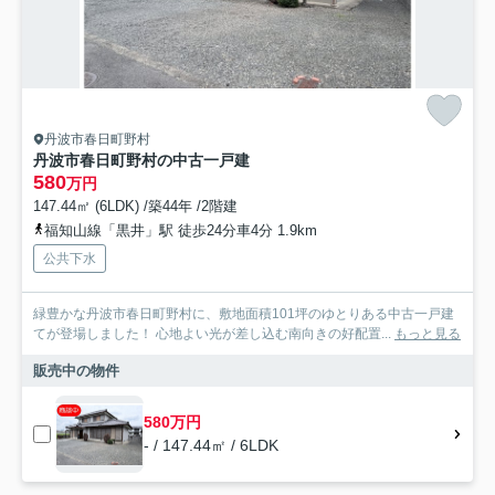
丹波市春日町野村
丹波市春日町野村の中古一戸建
580
万円
147.44㎡ (6LDK) /築44年 /2階建
福知山線「黒井」駅 徒歩24分車4分 1.9km
公共下水
緑豊かな丹波市春日町野村に、敷地面積101坪のゆとりある中古一戸建
てが登場しました！ 心地よい光が差し込む南向きの好配置...
もっと見る
販売中の物件
580万円
- / 147.44㎡ / 6LDK