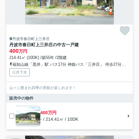
丹波市春日町上三井庄
丹波市春日町上三井庄の中古一戸建
400
万円
214.41㎡ (10DK) /築55年 /2階建
福知山線「黒井」駅 バス17分 神姫バス「三井庄」 停歩27分車15分 10.3km
公共下水
山々に囲まれ四季の景観が楽しめます！
販売中の物件
400万円
- / 214.41㎡ / 10DK