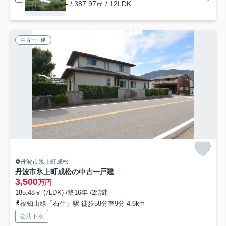
- / 387.97㎡ / 12LDK
中古一戸建
丹波市氷上町成松
丹波市氷上町成松の中古一戸建
3,500
万円
185.48㎡ (7LDK) /築16年 /2階建
福知山線「石生」駅 徒歩58分車9分 4.6km
公共下水