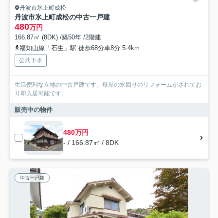
丹波市氷上町成松
丹波市氷上町成松の中古一戸建
480
万円
166.87㎡ (8DK) /築50年 /2階建
福知山線「石生」駅 徒歩68分車8分 5.4km
公共下水
生活便利な立地の中古戸建です。母屋の水回りのリフォームがされてお
り即入居可能です。
販売中の物件
480万円
- / 166.87㎡ / 8DK
中古一戸建