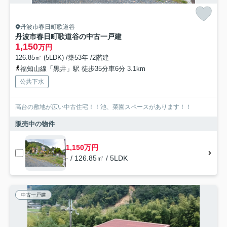
丹波市春日町歌道谷
丹波市春日町歌道谷の中古一戸建
1,150
万円
126.85㎡ (5LDK) /築53年 /2階建
福知山線「黒井」駅 徒歩35分車6分 3.1km
公共下水
高台の敷地が広い中古住宅！！池、菜園スペースがあります！！
販売中の物件
1,150万円
- / 126.85㎡ / 5LDK
中古一戸建