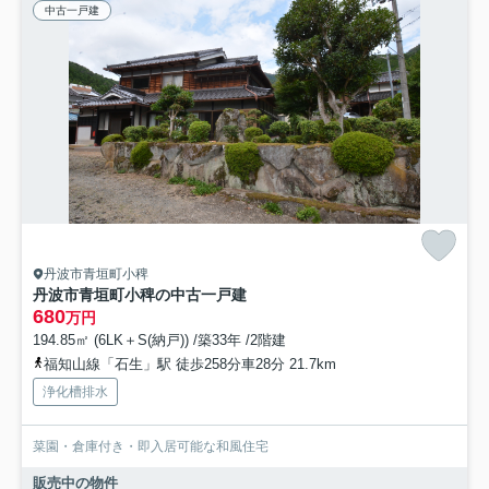
中古一戸建
丹波市青垣町小稗
丹波市青垣町小稗の中古一戸建
680
万円
194.85㎡ (6LK＋S(納戸)) /築33年 /2階建
福知山線「石生」駅 徒歩258分車28分 21.7km
浄化槽排水
菜園・倉庫付き・即入居可能な和風住宅
販売中の物件