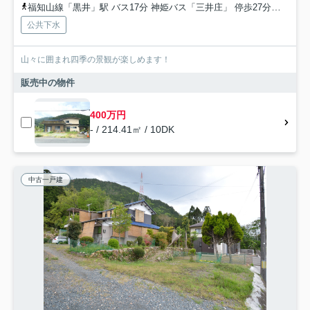
福知山線「黒井」駅 バス17分 神姫バス「三井庄」 停歩27分車15分 10.3km
公共下水
山々に囲まれ四季の景観が楽しめます！
販売中の物件
400万円
- / 214.41㎡ / 10DK
中古一戸建