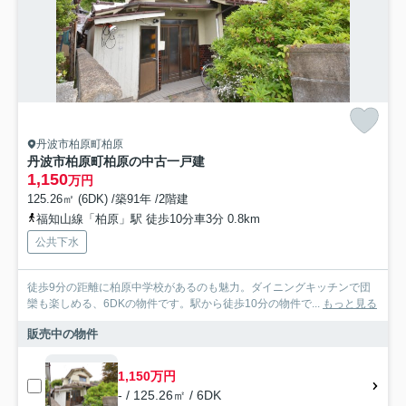
丹波市柏原町柏原
丹波市柏原町柏原の中古一戸建
1,150
万円
125.26㎡ (6DK) /築91年 /2階建
福知山線「柏原」駅 徒歩10分車3分 0.8km
公共下水
徒歩9分の距離に柏原中学校があるのも魅力。ダイニングキッチンで団
欒も楽しめる、6DKの物件です。駅から徒歩10分の物件で...
もっと見る
販売中の物件
1,150万円
- / 125.26㎡ / 6DK