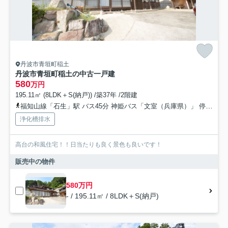
丹波市青垣町稲土
丹波市青垣町稲土の中古一戸建
580
万円
195.11㎡ (8LDK＋S(納戸)) /築37年 /2階建
福知山線「石生」駅 バス45分 神姫バス「文室（兵庫県）」 停歩40分車25分 19.9km
浄化槽排水
高台の和風住宅！！日当たりも良く景色も良いです！
販売中の物件
580万円
- / 195.11㎡ / 8LDK＋S(納戸)