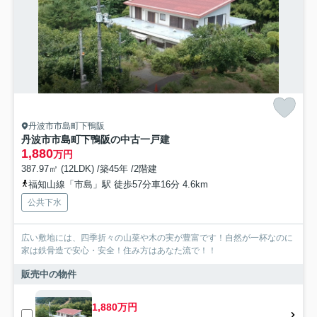
丹波市市島町下鴨阪
丹波市市島町下鴨阪の中古一戸建
1,880
万円
387.97㎡ (12LDK) /築45年 /2階建
福知山線「市島」駅 徒歩57分車16分 4.6km
公共下水
広い敷地には、四季折々の山菜や木の実が豊富です！自然が一杯なのに
家は鉄骨造で安心・安全！住み方はあなた流で！！
販売中の物件
1,880万円