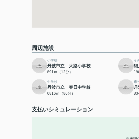
周辺施設
小学校
そ
丹波市立 大路小学校
細
891ｍ（12分）
1
中学校
市
丹波市立 春日中学校
丹
6816ｍ（86分）
8
支払いシミュレーション
※実際