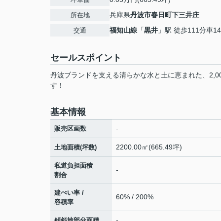
兵庫県
丹波市
春日町下三井庄
所在地
福知山線
「
黒井
」駅 徒歩111分車14分
交通
セールスポイント
丹波ブランドを支える清らかな水と土に恵まれた、2,
す！
基本情報
-
販売区画数
2200.00㎡(665.49坪)
土地面積(坪数)
私道負担面積
-
割合
建ぺい率 /
60% / 200%
容積率
-
傾斜地部分面積