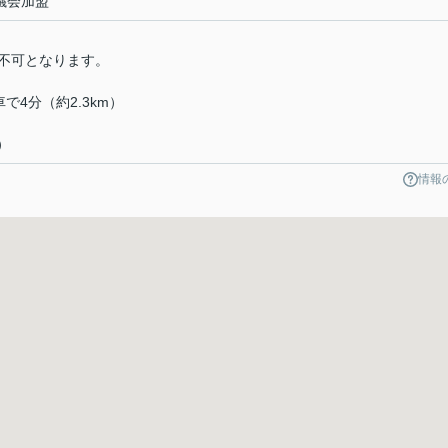
議会加盟
不可となります。
4分（約2.3km）
）
）
情報