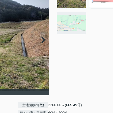
2200.00㎡(665.49坪)
土地面積(坪数)
60% / 200%
建ぺい率 / 容積率