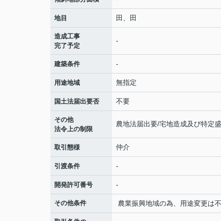
田、田
地目
造成工事
-
完了予定
-
建築条件
無指定
用途地域
不要
国土法届出要否
その他
農地法届出要/宅地造成及び特定
法令上の制限
仲介
取引態様
-
引渡条件
-
開発許可番号
その他条件
農業振興地域の為、用途変更は不