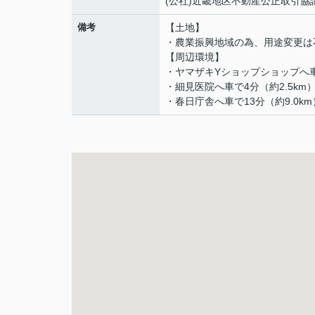
(公社)近畿地区不動産公正取引協
備考
【土地】
・農業振興地域の為、用途変更は
【周辺環境】
・ヤマザキYショップショップへ車で
・細見医院へ車で4分（約2.5km
・春日庁舎へ車で13分（約9.0km