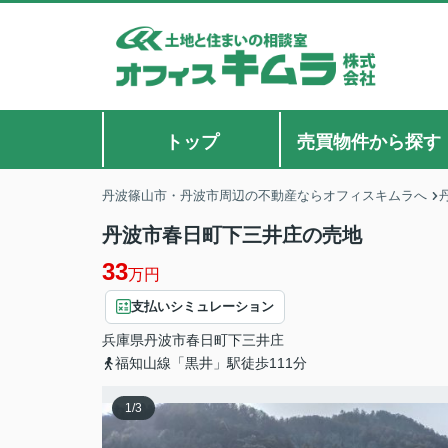
トップ
売買物件から探す
丹波篠山市・丹波市周辺の不動産ならオフィスキムラへ
丹波市春日町下三井庄の売地
33
万円
支払いシミュレーション
兵庫県
丹波市
春日町下三井庄
福知山線「黒井」駅徒歩111分
1
/
3