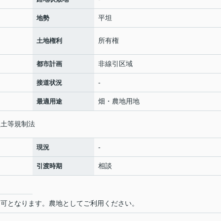
平坦
地勢
所有権
土地権利
非線引区域
都市計画
-
接道状況
畑・農地用地
最適用途
盛土等規制法
-
現況
相談
引渡時期
可となります。農地としてご利用ください。