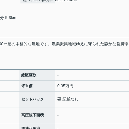
 9.6km
000㎡超の本格的な農地です。農業振興地域ゆえに守られた静かな営農環
-
総区画数
0.05万円
坪単価
要 記載なし
セットバック
-
高圧線下面積
-
路地状敷地