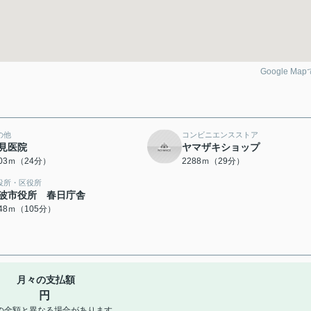
Google Ma
の他
コンビニエンスストア
見医院
ヤマザキショップ
903ｍ（24分）
2288ｍ（29分）
役所・区役所
波市役所 春日庁舎
348ｍ（105分）
月々の支払額
円
の金額と異なる場合があります。