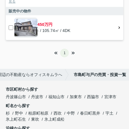
見る
販売中の物件
450万円
- / 105.74㎡ / 4DK
1
周辺の不動産ならオフィスキムラへ
市島町与戸の売買・投資一覧
市区町村から探す
丹波篠山市
丹波市
福知山市
加東市
西脇市
宮津市
町名から探す
杉
野中
柏原町柏原
西吹
中野
春日町黒井
宇土
氷上町石生
東吹
氷上町成松
沿線から探す