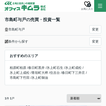
0
お気に入り
市島町与戸の売買・投資一覧
市島町与戸
変更
条件から探す
変更
おすすめのエリア
柏原町柏原
/
春日町黒井
/
氷上町石生
/
氷上町成松
/
氷上町上成松
/
青垣町大稗
/
住吉台
/
春日町下三井庄
/
市島町下竹田
/
氷上町御油
1
件
1
戸