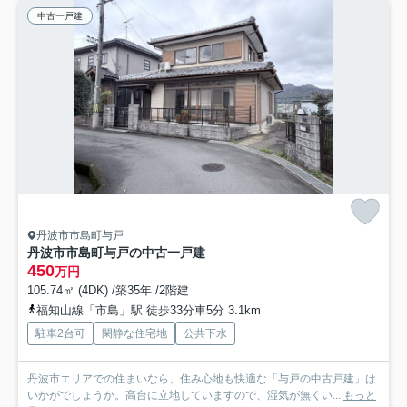
中古一戸建
丹波市市島町与戸
丹波市市島町与戸の中古一戸建
450
万円
105.74㎡ (4DK) /築35年 /2階建
福知山線「市島」駅 徒歩33分車5分 3.1km
駐車2台可
閑静な住宅地
公共下水
丹波市エリアでの住まいなら、住み心地も快適な「与戸の中古戸建」は
いかがでしょうか。高台に立地していますので、湿気が無くい...
もっと