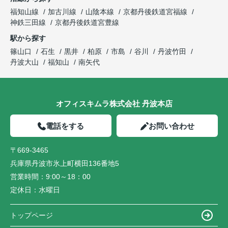
福知山線
加古川線
山陰本線
京都丹後鉄道宮福線
神鉄三田線
京都丹後鉄道宮豊線
駅から探す
篠山口
石生
黒井
柏原
市島
谷川
丹波竹田
丹波大山
福知山
南矢代
オフィスキムラ株式会社 丹波本店
電話をする
お問い合わせ
〒669-3465
兵庫県丹波市氷上町横田136番地5
営業時間：
9:00～18：00
定休日：
水曜日
トップページ