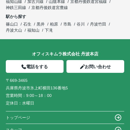
福知山線
加古川線
山陰本線
京都丹後鉄道宮福線
神鉄三田線
京都丹後鉄道宮豊線
駅から探す
篠山口
石生
黒井
柏原
市島
谷川
丹波竹田
丹波大山
福知山
下滝
オフィスキムラ株式会社 丹波本店
電話をする
お問い合わせ
〒669-3465
兵庫県丹波市氷上町横田136番地5
営業時間：
9:00～18：00
定休日：
水曜日
トップページ
スタッフ