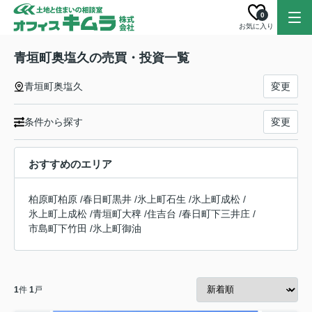
0
お気に入り
青垣町奥塩久の売買・投資一覧
青垣町奥塩久
変更
条件から探す
変更
おすすめのエリア
柏原町柏原
/
春日町黒井
/
氷上町石生
/
氷上町成松
/
氷上町上成松
/
青垣町大稗
/
住吉台
/
春日町下三井庄
/
市島町下竹田
/
氷上町御油
1
件
1
戸