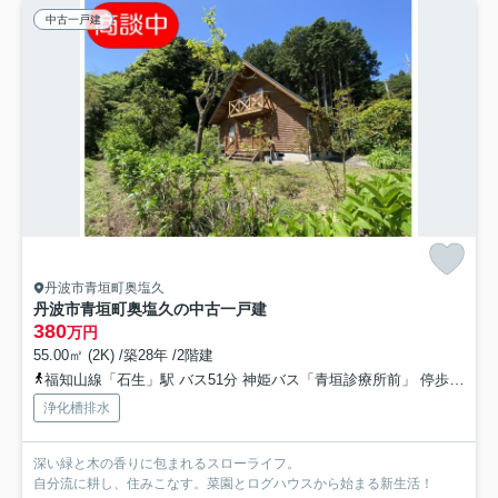
中古一戸建
丹波市青垣町奥塩久
丹波市青垣町奥塩久の中古一戸建
380
万円
55.00㎡ (2K) /築28年 /2階建
福知山線「石生」駅 バス51分 神姫バス「青垣診療所前」 停歩31分車22分 17.2km
浄化槽排水
深い緑と木の香りに包まれるスローライフ。
自分流に耕し、住みこなす。菜園とログハウスから始まる新生活！