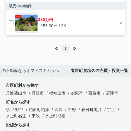
販売中の物件
380万円
- / 55.00㎡ / 2K
1
辺の不動産ならオフィスキムラへ
青垣町奥塩久の売買・投資一覧
市区町村から探す
丹波篠山市
丹波市
福知山市
加東市
西脇市
宮津市
町名から探す
杉
野中
柏原町柏原
西吹
中野
春日町黒井
宇土
氷上町石生
東吹
氷上町成松
沿線から探す