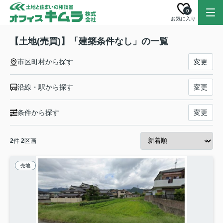
0
お気に入り
【土地(売買)】「建築条件なし」の一覧
市区町村から探す
変更
沿線・駅から探す
変更
条件から探す
変更
2
件
2
区画
売地