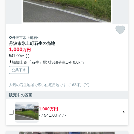
丹波市氷上町石生
丹波市氷上町石生の売地
1,000
万円
541.00㎡ (-)
福知山線「石生」駅 徒歩8分車1分 0.6km
公共下水
人気の石生地域で広い住宅用地です（163坪）(^^)
販売中の区画
1,000万円
- / 541.00㎡ / -