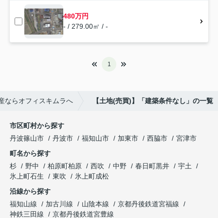
480万円
- / 279.00㎡ / -
1
産ならオフィスキムラへ
【土地(売買)】「建築条件なし」の一覧
市区町村から探す
丹波篠山市
丹波市
福知山市
加東市
西脇市
宮津市
町名から探す
杉
野中
柏原町柏原
西吹
中野
春日町黒井
宇土
氷上町石生
東吹
氷上町成松
沿線から探す
福知山線
加古川線
山陰本線
京都丹後鉄道宮福線
神鉄三田線
京都丹後鉄道宮豊線