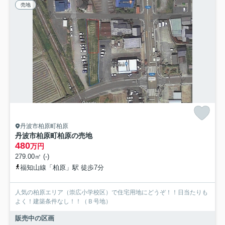
売地
丹波市柏原町柏原
丹波市柏原町柏原の売地
480
万円
279.00㎡ (-)
福知山線「柏原」駅 徒歩7分
人気の柏原エリア（崇広小学校区）で住宅用地にどうぞ！！日当たりも
よく！建築条件なし！！（Ｂ号地）
販売中の区画