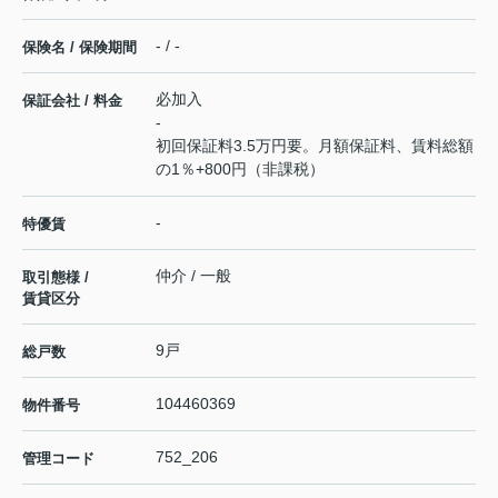
- / -
保険名 / 保険期間
必加入
保証会社 / 料金
-
初回保証料3.5万円要。月額保証料、賃料総額
の1％+800円（非課税）
-
特優賃
仲介 / 一般
取引態様 /
賃貸区分
9戸
総戸数
104460369
物件番号
752_206
管理コード