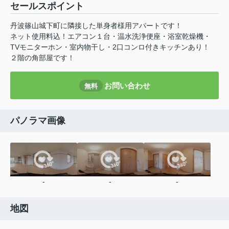
セールスポイント
丹波篠山城下町に隣接した単身者様用アパートです！
ネット使用料込！エアコン１台・温水洗浄便座・浴室乾燥機・
TVモニターホン・室内物干し・2口コンロ付きキッチンあり！
２階の角部屋です！
お問い合わせ
無料
パノラマ画像
-
-
-
地図