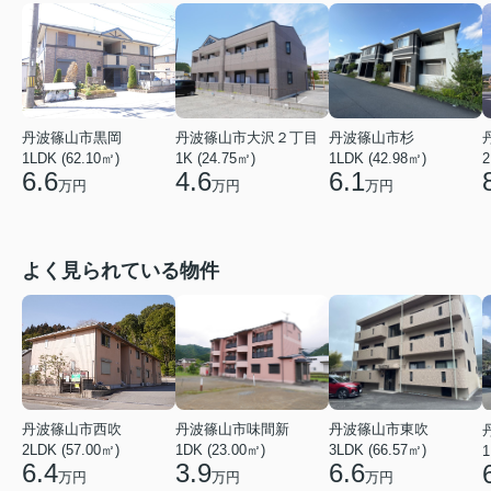
丹波篠山市黒岡
丹波篠山市大沢２丁目
丹波篠山市杉
1LDK (62.10㎡)
1K (24.75㎡)
1LDK (42.98㎡)
2
6.6
4.6
6.1
万円
万円
万円
よく見られている物件
丹波篠山市西吹
丹波篠山市味間新
丹波篠山市東吹
2LDK (57.00㎡)
1DK (23.00㎡)
3LDK (66.57㎡)
1
6.4
3.9
6.6
万円
万円
万円