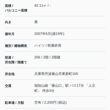
42.11㎡ / -
面積 /
バルコニー面積
東
向き
2007年6月(築19年)
築年月
ハイツ / 軽量鉄骨
種別 / 建物構造
206 / 2階 / 2階建
部屋 /
所在階 / 階建て
兵庫県
丹波篠山市
東新町
165
所在地
福知山線
「
篠山口
」駅 バス17分 「上立
交通
町」 停歩3分
空有 / 2,200円 (税込)
駐車場 / 月額