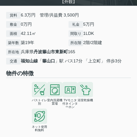
【外観】
6.3万円 管理/共益費 3,500円
賃料
0万円
5万円
敷金
礼金
42.11㎡
1LDK
面積
間取り
築19年
2階/2階建
築年数
所在階
兵庫県
丹波篠山市
東新町
165
所在地
福知山線
「
篠山口
」駅 バス17分 「上立町」 停歩3分
交通
物件の特徴
バストイレ
室内洗濯機
TVモニタ
浴室乾燥機
別
置場
付きインタ
ーホン
ネット使用
料無料