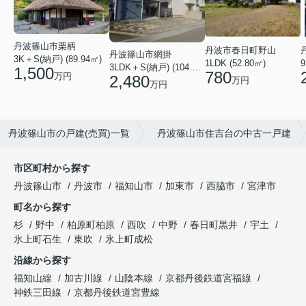
丹波篠山市栗柄
丹波市春日町野山
丹波篠山市網掛
3K＋S(納戸) (89.94㎡)
1LDK (52.80㎡)
9
3LDK＋S(納戸) (104.34㎡)
1,500
780
万円
2,480
万円
万円
丹波篠山市の戸建(売買)一覧
丹波篠山市住吉台の中古一戸建
市区町村から探す
丹波篠山市
丹波市
福知山市
加東市
西脇市
宮津市
町名から探す
杉
野中
柏原町柏原
西吹
中野
春日町黒井
宇土
氷上町石生
東吹
氷上町成松
沿線から探す
福知山線
加古川線
山陰本線
京都丹後鉄道宮福線
神鉄三田線
京都丹後鉄道宮豊線