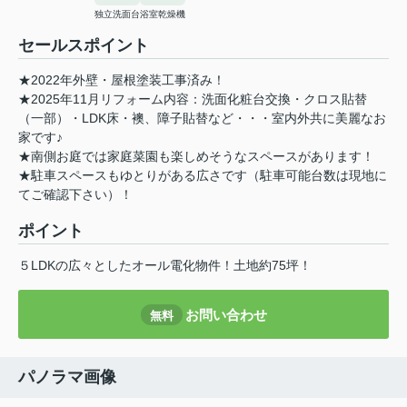
独立洗面台
浴室乾燥機
セールスポイント
★2022年外壁・屋根塗装工事済み！
★2025年11月リフォーム内容：洗面化粧台交換・クロス貼替
（一部）・LDK床・襖、障子貼替など・・・室内外共に美麗なお
家です♪
★南側お庭では家庭菜園も楽しめそうなスペースがあります！
★駐車スペースもゆとりがある広さです（駐車可能台数は現地に
てご確認下さい）！
ポイント
５LDKの広々としたオール電化物件！土地約75坪！
お問い合わせ
無料
パノラマ画像