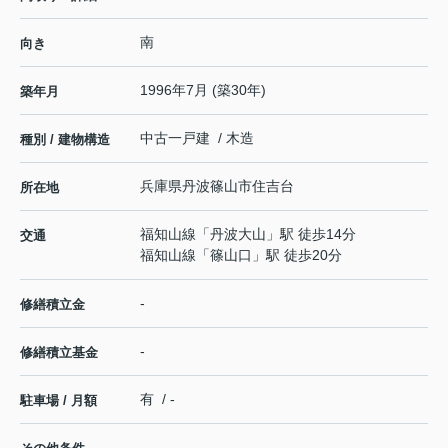
南
向き
1996年7月 (築30年)
築年月
中古一戸建 / 木造
種別 / 建物構造
兵庫県
丹波篠山市
住吉台
所在地
福知山線
「
丹波大山
」駅 徒歩14分
交通
福知山線
「
篠山口
」駅 徒歩20分
-
修繕積立金
-
修繕積立基金
有 / -
駐車場 / 月額