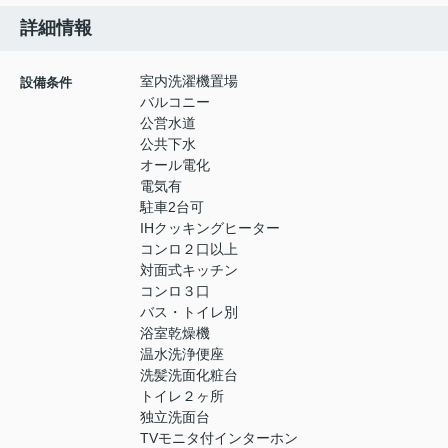
詳細情報
室内洗濯機置場
設備条件
バルコニー
公営水道
公共下水
オール電化
電気有
駐車2台可
IHクッキングヒーター
コンロ２口以上
対面式キッチン
コンロ３口
バス・トイレ別
浴室乾燥機
温水洗浄便座
洗髪洗面化粧台
トイレ２ヶ所
独立洗面台
TVモニタ付インターホン