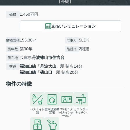
【外観】
1,450万円
価格
支払いシミュレーション
155.30㎡
5LDK
建物面積
間取り
築30年
2階建
築年数
階建て
兵庫県
丹波篠山市
住吉台
所在地
福知山線
「
丹波大山
」駅 徒歩14分
交通
福知山線
「
篠山口
」駅 徒歩20分
物件の特徴
バストイレ
室内洗濯機
TVモニタ
カウンター
別
置場
付きインタ
キッチン
ーホン