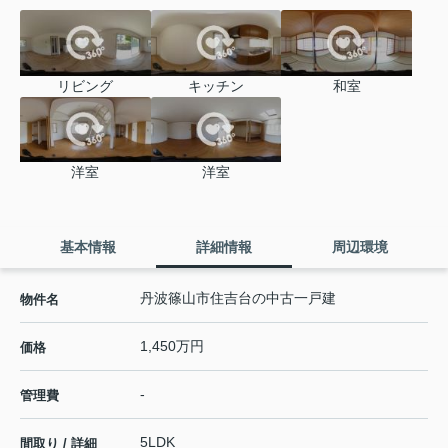
リビング
キッチン
和室
洋室
洋室
基本情報
詳細情報
周辺環境
丹波篠山市住吉台の中古一戸建
物件名
1,450万円
価格
-
管理費
5LDK
間取り / 詳細