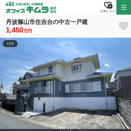
0
お気に入り
丹波篠山市住吉台の中古一戸建
1,450
万円
1
/
16