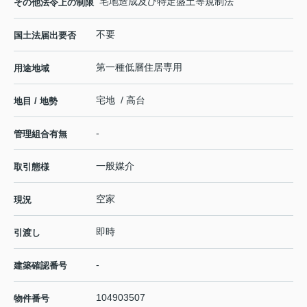
宅地造成及び特定盛土等規制法
その他法令上の制限
不要
国土法届出要否
第一種低層住居専用
用途地域
宅地 / 高台
地目 / 地勢
-
管理組合有無
一般媒介
取引態様
空家
現況
即時
引渡し
-
建築確認番号
104903507
物件番号