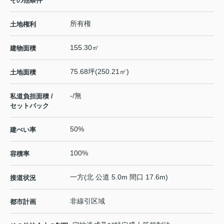
その他条件
所有権
土地権利
155.30㎡
建物面積
75.68坪(250.21㎡)
土地面積
-/無
私道負担面積 /
セットバック
50%
建ぺい率
100%
容積率
一方(北 公道 5.0m 間口 17.6m)
接道状況
非線引区域
都市計画