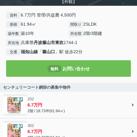
【外観】
6.7万円 管理/共益費 4,500円
賃料
61.94㎡
2SLDK
面積
間取り
築10年
2階/3階建
築年数
所在階
兵庫県
丹波篠山市
東吹
1744-1
所在地
福知山線
「
篠山口
」駅 徒歩22分
交通
お問い合わせ
無料
センチュリーコート網掛の募集中物件
202
6.7万円
2階 / 18.73坪(61.94㎡)
302
6.7万円