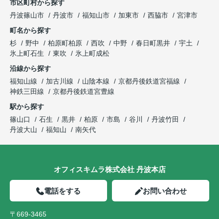
市区町村から探す
丹波篠山市
丹波市
福知山市
加東市
西脇市
宮津市
町名から探す
杉
野中
柏原町柏原
西吹
中野
春日町黒井
宇土
氷上町石生
東吹
氷上町成松
沿線から探す
福知山線
加古川線
山陰本線
京都丹後鉄道宮福線
神鉄三田線
京都丹後鉄道宮豊線
駅から探す
篠山口
石生
黒井
柏原
市島
谷川
丹波竹田
丹波大山
福知山
南矢代
オフィスキムラ株式会社 丹波本店
電話をする
お問い合わせ
〒669-3465