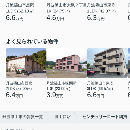
丹波篠山市黒岡
丹波篠山市大沢２丁目
丹波篠山市東吹
1LDK (62.10㎡)
1K (24.75㎡)
1
1LDK (42.97㎡)
6.6
4.6
6.3
万円
万円
万円
よく見られている物件
丹波篠山市西吹
丹波篠山市味間新
丹波篠山市東吹
2LDK (57.00㎡)
1DK (23.00㎡)
3LDK (66.57㎡)
1
6.4
3.9
6.6
万円
万円
万円
丹波篠山市の賃貸一覧
篠山口駅
センチュリーコート網掛