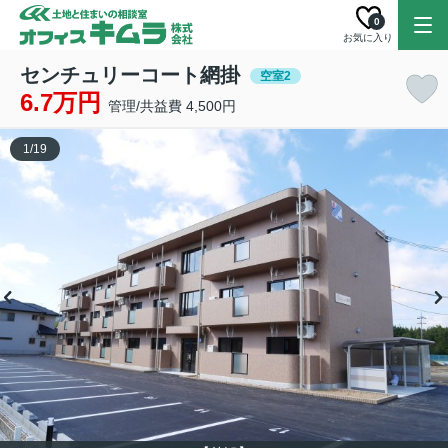
0
お気に入り
センチュリーコート網掛
空室2
6.7万円
管理/共益費 4,500円
1
/
19