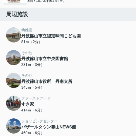
3階 / 18.73坪(61.94㎡)
周辺施設
幼稚園
丹波篠山市立認定味間こども園
81ｍ（2分）
その他
丹波篠山市立中央図書館
231ｍ（3分）
その他
丹波篠山市役所 丹南支所
345ｍ（5分）
ファーストフード
すき家
414ｍ（6分）
ショッピングセンター
バザールタウン篠山NEWS館
460ｍ（6分）