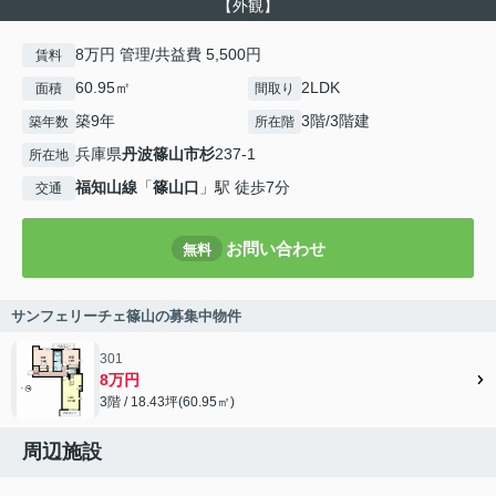
【外観】
8万円 管理/共益費 5,500円
賃料
60.95㎡
2LDK
面積
間取り
築9年
3階/3階建
築年数
所在階
兵庫県
丹波篠山市
杉
237-1
所在地
福知山線
「
篠山口
」駅 徒歩7分
交通
お問い合わせ
無料
サンフェリーチェ篠山の募集中物件
301
8万円
3階 / 18.43坪(60.95㎡)
周辺施設