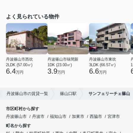
よく見られている物件
丹波篠山市西吹
丹波篠山市味間新
丹波篠山市東吹
2LDK (57.00㎡)
1DK (23.00㎡)
3LDK (66.57㎡)
1
6.4
3.9
6.6
万円
万円
万円
丹波篠山市の賃貸一覧
篠山口駅
サンフェリーチェ篠山
市区町村から探す
丹波篠山市
丹波市
福知山市
加東市
西脇市
宮津市
町名から探す