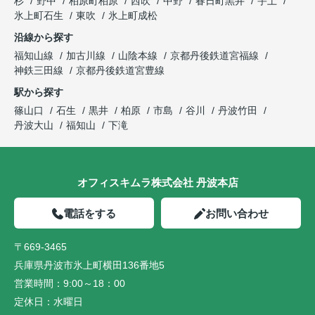
杉
野中
柏原町柏原
西吹
中野
春日町黒井
宇土
氷上町石生
東吹
氷上町成松
沿線から探す
福知山線
加古川線
山陰本線
京都丹後鉄道宮福線
神鉄三田線
京都丹後鉄道宮豊線
駅から探す
篠山口
石生
黒井
柏原
市島
谷川
丹波竹田
丹波大山
福知山
下滝
オフィスキムラ株式会社 丹波本店
電話をする
お問い合わせ
〒669-3465
兵庫県丹波市氷上町横田136番地5
営業時間：
9:00～18：00
定休日：
水曜日