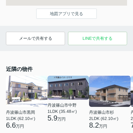
地図アプリで見る
メールで共有する
LINEで共有する
近隣の物件
丹波篠山市中野
1LDK (35.48㎡)
丹波篠山市黒岡
丹波篠山市杉
5.9
1LDK (62.10㎡)
2LDK (62.10㎡)
2
万円
6.6
8.2
万円
万円