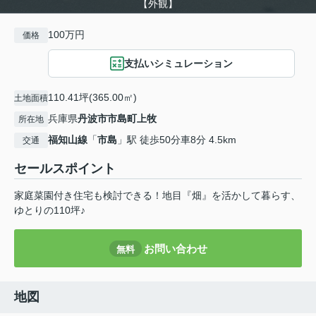
【外観】
100万円
価格
支払いシミュレーション
110.41坪(365.00㎡)
土地面積
兵庫県
丹波市
市島町上牧
所在地
福知山線
「
市島
」駅 徒歩50分車8分 4.5km
交通
セールスポイント
家庭菜園付き住宅も検討できる！地目『畑』を活かして暮らす、
ゆとりの110坪♪
お問い合わせ
無料
地図