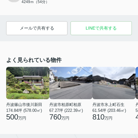
4249ｍ（54分）
メールで共有する
LINEで共有する
よく見られている物件
丹波篠山市後川新田
丹波市柏原町柏原
丹波市氷上町石生
174.84坪 (578.00㎡)
67.27坪 (222.39㎡)
61.54坪 (203.46㎡)
5
500
760
810
万円
万円
万円