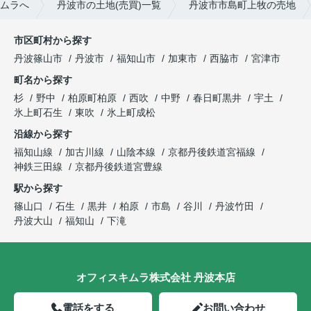
ムラへ
丹波市の土地(売買)一覧
丹波市市島町上牧の売地
市区町村から探す
丹波篠山市
丹波市
福知山市
加東市
西脇市
宮津市
町名から探す
杉
野中
柏原町柏原
西吹
中野
春日町黒井
宇土
氷上町石生
東吹
氷上町成松
沿線から探す
福知山線
加古川線
山陰本線
京都丹後鉄道宮福線
神鉄三田線
京都丹後鉄道宮豊線
駅から探す
篠山口
石生
黒井
柏原
市島
谷川
丹波竹田
丹波大山
福知山
下滝
オフィスキムラ株式会社 丹波本店
電話をする
お問い合わせ