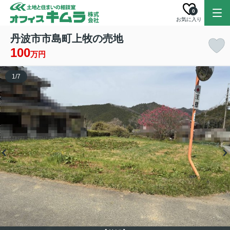
0
お気に入り
丹波市市島町上牧の売地
100
万円
1
/
7