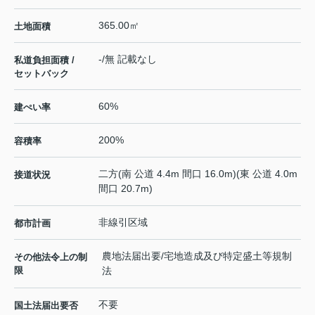
365.00㎡
土地面積
-/無 記載なし
私道負担面積 /
セットバック
60%
建ぺい率
200%
容積率
二方(南 公道 4.4m 間口 16.0m)(東 公道 4.0m
接道状況
間口 20.7m)
非線引区域
都市計画
農地法届出要/宅地造成及び特定盛土等規制
その他法令上の制
限
法
不要
国土法届出要否