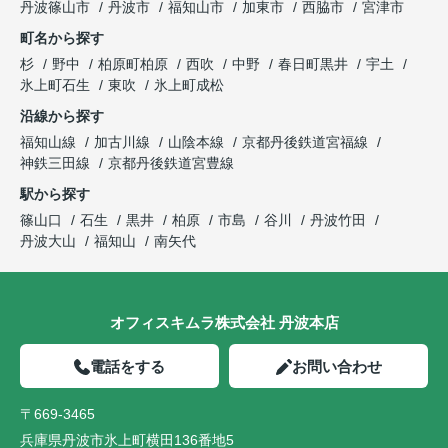
丹波篠山市
丹波市
福知山市
加東市
西脇市
宮津市
町名から探す
杉
野中
柏原町柏原
西吹
中野
春日町黒井
宇土
氷上町石生
東吹
氷上町成松
沿線から探す
福知山線
加古川線
山陰本線
京都丹後鉄道宮福線
神鉄三田線
京都丹後鉄道宮豊線
駅から探す
篠山口
石生
黒井
柏原
市島
谷川
丹波竹田
丹波大山
福知山
南矢代
オフィスキムラ株式会社 丹波本店
電話をする
お問い合わせ
〒669-3465
兵庫県丹波市氷上町横田136番地5