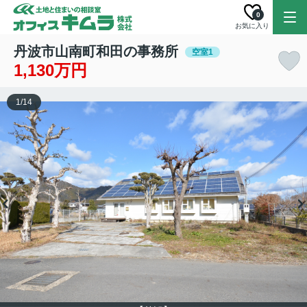
0
お気に入り
丹波市山南町和田の事務所
空室1
1,130万円
1
/
14