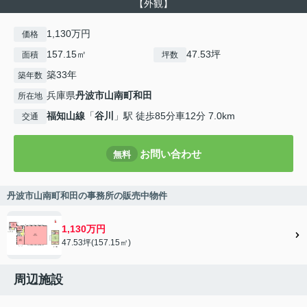
【外観】
1,130万円
価格
157.15㎡
47.53坪
面積
坪数
築33年
築年数
兵庫県
丹波市
山南町和田
所在地
福知山線
「
谷川
」駅 徒歩85分車12分 7.0km
交通
お問い合わせ
無料
丹波市山南町和田の事務所の販売中物件
1,130万円
47.53坪(157.15㎡)
周辺施設