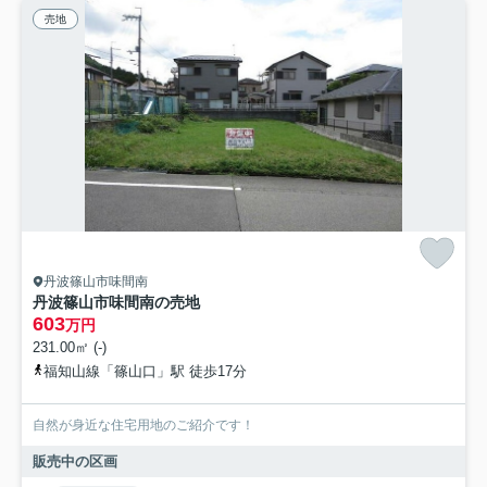
売地
丹波篠山市味間南
丹波篠山市味間南の売地
603
万円
231.00㎡ (-)
福知山線「篠山口」駅 徒歩17分
自然が身近な住宅用地のご紹介です！
販売中の区画