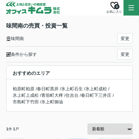
0
お気に入り
味間南の売買・投資一覧
味間南
変更
条件から探す
変更
おすすめのエリア
柏原町柏原
/
春日町黒井
/
氷上町石生
/
氷上町成松
/
氷上町上成松
/
青垣町大稗
/
住吉台
/
春日町下三井庄
/
市島町下竹田
/
氷上町御油
1
件
1
戸