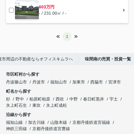
603万円
- / 231.00㎡ / -
1
波市周辺の不動産ならオフィスキムラへ
味間南の売買・投資一覧
市区町村から探す
丹波篠山市
丹波市
福知山市
加東市
西脇市
宮津市
町名から探す
杉
野中
柏原町柏原
西吹
中野
春日町黒井
宇土
氷上町石生
東吹
氷上町成松
沿線から探す
福知山線
加古川線
山陰本線
京都丹後鉄道宮福線
神鉄三田線
京都丹後鉄道宮豊線