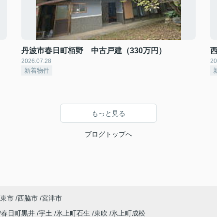
丹波市春日町栢野 中古戸建（330万円）
2026.07.28
20
新着物件
もっと見る
ブログトップへ
東市
西脇市
宮津市
春日町黒井
宇土
氷上町石生
東吹
氷上町成松