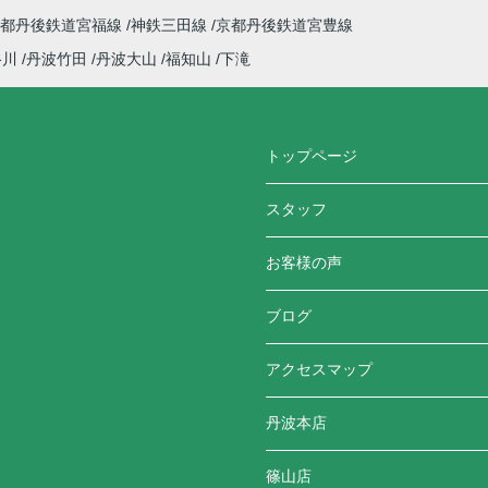
京都丹後鉄道宮福線
神鉄三田線
京都丹後鉄道宮豊線
谷川
丹波竹田
丹波大山
福知山
下滝
トップページ
スタッフ
お客様の声
ブログ
アクセスマップ
丹波本店
篠山店