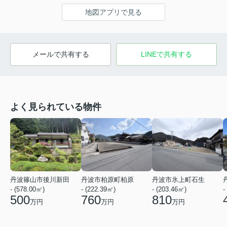
地図アプリで見る
メールで共有する
LINEで共有する
よく見られている物件
丹波篠山市後川新田
丹波市柏原町柏原
丹波市氷上町石生
- (578.00㎡)
- (222.39㎡)
- (203.46㎡)
-
500
760
810
万円
万円
万円