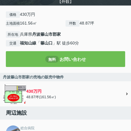
【外観】
430万円
価格
161.56㎡
48.87坪
土地面積
坪数
兵庫県
丹波篠山市
郡家
所在地
福知山線
「
篠山口
」駅 徒歩60分
交通
お問い合わせ
無料
丹波篠山市郡家の売地の販売中物件
430万円
48.87坪(161.56㎡)
周辺施設
総合病院