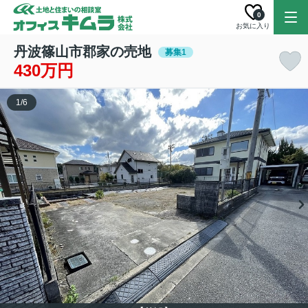
0
お気に入り
丹波篠山市郡家の売地
募集1
430万円
1
/
6